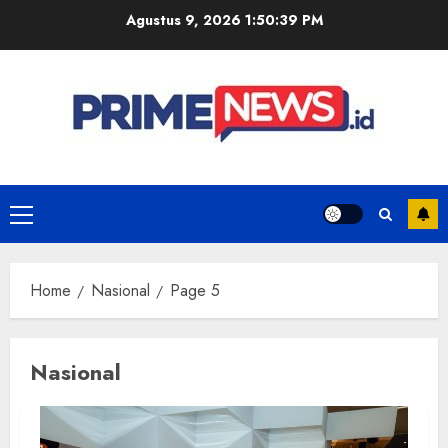
Skip
Agustus 9, 2026
1:50:39 PM
to
content
Primary
Menu
Home
Nasional
Page 5
Nasional