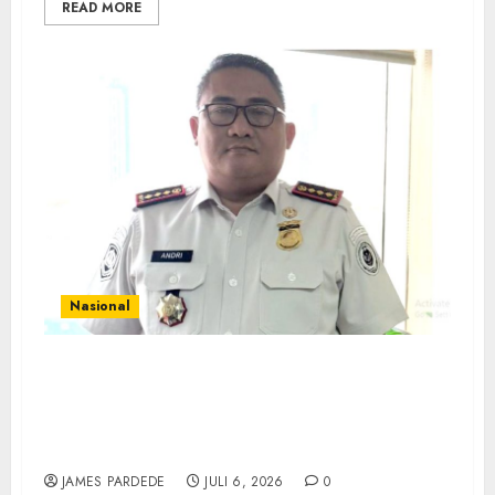
READ MORE
Nasional
Imigrasi Bandung untuk Rakyat dengan
Perluas Desa Binaan, Kakanim: Masyarakat
Jadi Garda Terdepan Pengawasan Orang
Asing dan Pencegahan TPPO
JAMES PARDEDE
JULI 6, 2026
0