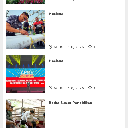
Nasional
Lapas Gorontalo Canangkan
Green House, Dorong
Kemandirian Warga Binaan
Melalui Pertanian Modern
AGUSTUS 8, 2026
0
Nasional
APMF 2026 Dorong Industri
Beralih dari Kampanye ke
Kolaborasi Jangka Panjang
AGUSTUS 8, 2026
0
Berita Sumut
Pendidikan
Warga dan Sekolah Sambut
Gembira Rencana Gubernur
Bobby Bangun SD Negeri