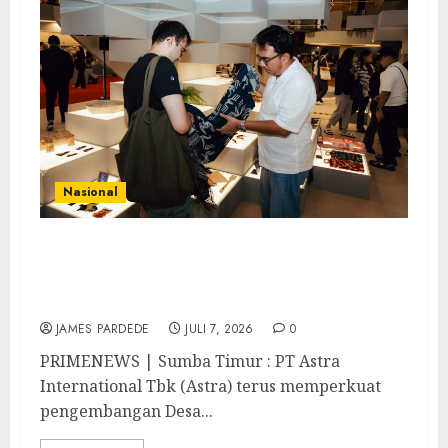
Nasional
Astra Perkuat Desa Sejahtera Astra Sumba
Timur Lewat Pelestarian Tenun Ikat dan
Pemberdayaan Perempuan
JAMES PARDEDE
JULI 7, 2026
0
PRIMENEWS | Sumba Timur : PT Astra
International Tbk (Astra) terus memperkuat
pengembangan Desa...