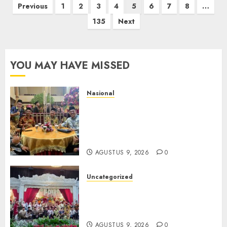
Paginasi
Previous
1
2
3
4
5
6
7
8
…
pos
135
Next
YOU MAY HAVE MISSED
Nasional
Mata Air Sosial Hamsir
Siregar RCM: Mengalir dari
Ketulusan, Bermuara pada
Persaudaraan
AGUSTUS 9, 2026
0
Uncategorized
Magodang-Odang Accimun,
Dibesarkan dengan Cinta,
Dilepas dengan Doa
AGUSTUS 9, 2026
0