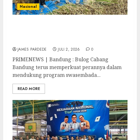
Nasional
Bulog Bandung Jemput Gabah hingga
Tengah Sawah, Perkuat Edukasi Mutu dan
Salurkan Beras SPHP Segar
JAMES PARDEDE
JULI 2, 2026
0
PRIMENEWS | Bandung : Bulog Cabang
Bandung terus memperkuat perannya dalam
mendukung program swasembada...
READ MORE