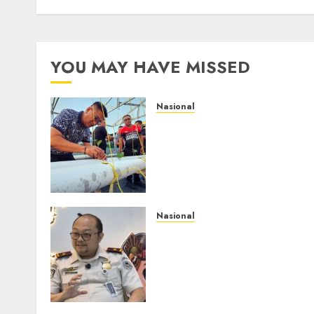
YOU MAY HAVE MISSED
Nasional
Lapas Gorontalo
Canangkan Green House,
Dorong Kemandirian
Warga Binaan Melalui
Pertanian Modern
AGUSTUS 8, 2026
0
Nasional
Imigrasi Semarang
Perketat Pengawasan
Berlapis, Cegah TPPO dan
Tegas Tindak WNA
Bermasalah
AGUSTUS 6, 2026
0