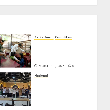
Berita Sumut
Pendidikan
Warga dan Sekolah Sambut
Gembira Rencana Gubernur
Bobby Bangun SD Negeri
Lasara di Nias Utara
AGUSTUS 8, 2026
0
Nasional
Selain Edukasi PIMPASA,
Imigrasi Yogyakarta
Perketat Pengawasan WNA
di Tengah Maraknya
Scamming
AGUSTUS 1, 2026
0