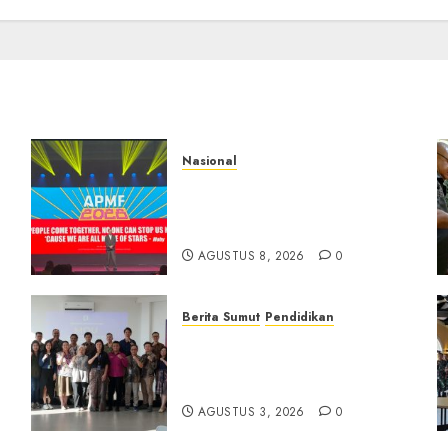
Nasional
APMF 2026 Dorong Industri
Beralih dari Kampanye ke
Kolaborasi Jangka Panjang
AGUSTUS 8, 2026
0
Berita Sumut
Pendidikan
Universitas IBBI Perkuat
Kolaborasi dengan Dunia
Usaha dan Industri
AGUSTUS 3, 2026
0