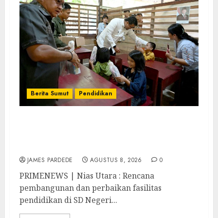
Berita Sumut
Pendidikan
Warga dan Sekolah Sambut Gembira
Rencana Gubernur Bobby Bangun SD
Negeri Lasara di Nias Utara
JAMES PARDEDE
AGUSTUS 8, 2026
0
PRIMENEWS | Nias Utara : Rencana
pembangunan dan perbaikan fasilitas
pendidikan di SD Negeri...