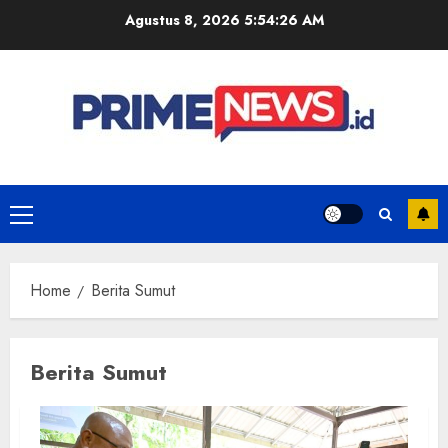
Skip
Agustus 8, 2026
5:54:26 AM
to
content
Primary
Menu
Home
Berita Sumut
Berita Sumut