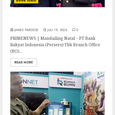
Berita Sumut
Sinergi Antara BRI Panyabungan dan
Polres Madina Tetap Terjalin
JAMES PARDEDE
JULI 19, 2026
0
PRIMENEWS | Mandailing Natal – PT Bank
Rakyat Indonesia (Persero) Tbk Branch Office
(BO)...
READ MORE