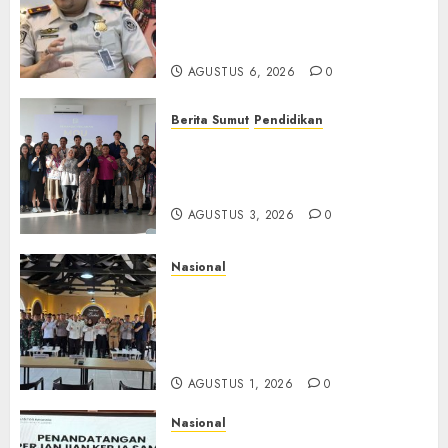
Pengawasan Berlapis, Cegah
TPPO dan Tegas Tindak WNA
Bermasalah
AGUSTUS 6, 2026
0
Berita Sumut
Pendidikan
Universitas IBBI Perkuat
Kolaborasi dengan Dunia
Usaha dan Industri
AGUSTUS 3, 2026
0
Nasional
Selain Edukasi PIMPASA,
Imigrasi Yogyakarta Perketat
Pengawasan WNA di Tengah
Maraknya Scamming
AGUSTUS 1, 2026
0
Nasional