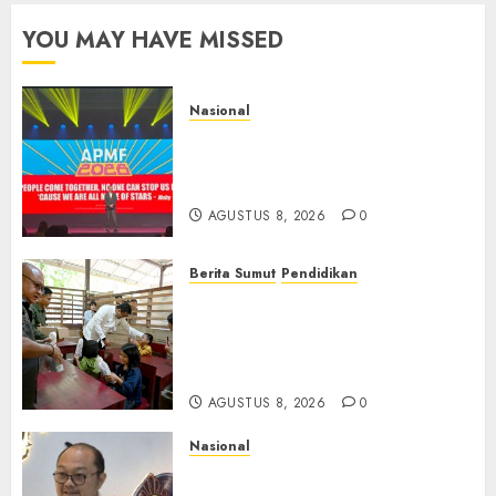
YOU MAY HAVE MISSED
Nasional
APMF 2026 Dorong Industri
Beralih dari Kampanye ke
Kolaborasi Jangka Panjang
AGUSTUS 8, 2026
0
Berita Sumut
Pendidikan
Warga dan Sekolah Sambut
Gembira Rencana Gubernur
Bobby Bangun SD Negeri
Lasara di Nias Utara
AGUSTUS 8, 2026
0
Nasional
Imigrasi Semarang Perketat