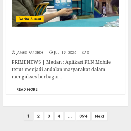
Berita Sumut
Pengunjung PRSU 2026 Bisa “Berselancar”
Malihat Aplikasi Mobile PLN
JAMES PARDEDE
JULI 19, 2026
0
PRIMENEWS | Medan : Aplikasi PLN Mobile
terus menjadi andalan masyarakat dalam
mengakses berbagai...
READ MORE
Paginasi
1
2
3
4
…
394
Next
pos