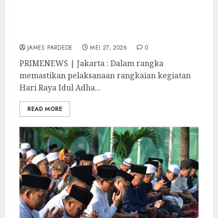
Dirjen Pemasyarakatan Monitoring
Pelaksanaan Rangkaian Kegiatan Idul Adha
di Lapas Kelas IIA Salemba
JAMES PARDEDE
MEI 27, 2026
0
PRIMENEWS | Jakarta : Dalam rangka
memastikan pelaksanaan rangkaian kegiatan
Hari Raya Idul Adha...
READ MORE