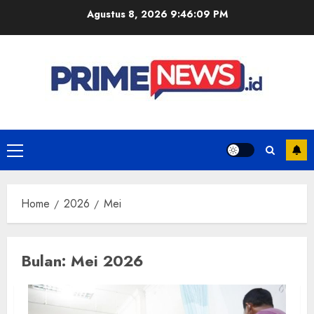
Skip
Agustus 8, 2026
9:46:09 PM
to
content
Primary
Menu
Home
2026
Mei
Bulan:
Mei 2026