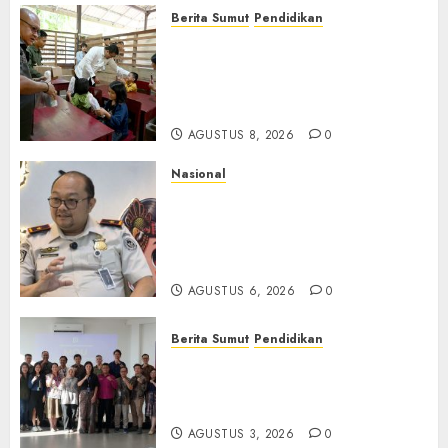
Berita Sumut
Pendidikan
Warga dan Sekolah Sambut
Gembira Rencana Gubernur
Bobby Bangun SD Negeri
Lasara di Nias Utara
AGUSTUS 8, 2026
0
Nasional
Imigrasi Semarang Perketat
Pengawasan Berlapis, Cegah
TPPO dan Tegas Tindak WNA
Bermasalah
AGUSTUS 6, 2026
0
Berita Sumut
Pendidikan
Universitas IBBI Perkuat
Kolaborasi dengan Dunia
Usaha dan Industri
AGUSTUS 3, 2026
0