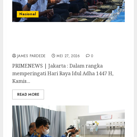
Nasional
Khidmat dan Penuh Kebersamaan, Lapas
Kelas IIA Salemba Gelar Salat Idul Adha
Bersama Pegawai dan Warga Binaan
JAMES PARDEDE
MEI 27, 2026
0
PRIMENEWS | Jakarta : Dalam rangka
memperingati Hari Raya Idul Adha 1447 H,
Kamis...
READ MORE