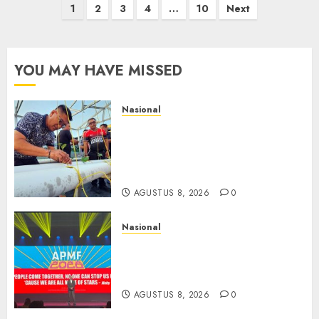
Paginasi
1
2
3
4
…
10
Next
pos
YOU MAY HAVE MISSED
Nasional
Lapas Gorontalo Canangkan
Green House, Dorong
Kemandirian Warga Binaan
Melalui Pertanian Modern
AGUSTUS 8, 2026
0
Nasional
APMF 2026 Dorong Industri
Beralih dari Kampanye ke
Kolaborasi Jangka Panjang
AGUSTUS 8, 2026
0