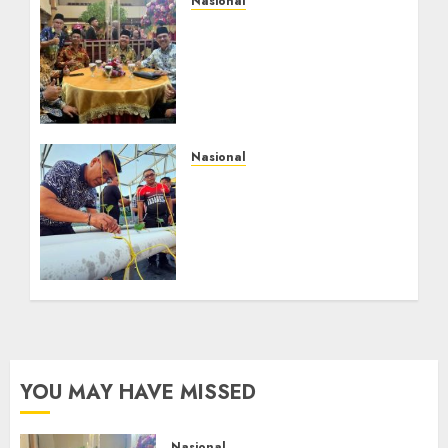
Nasional
Mata Air Sosial Hamsir
Siregar RCM: Mengalir
dari Ketulusan,
Bermuara pada
Persaudaraan
AGUSTUS 9, 2026
0
Nasional
Lapas Gorontalo
Canangkan Green House,
Dorong Kemandirian
Warga Binaan Melalui
Pertanian Modern
AGUSTUS 8, 2026
0
YOU MAY HAVE MISSED
Nasional