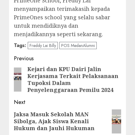
PrimeOne School, Freddy Lai
menyampaikan terimakasih kepada
PrimeOnes school yang selalu sabar
untuk mendidiknya dan
menjadikannya seperti sekarang.
Tags:
Freddy Lai Billy
POS MedanAlumni
Post
Previous
navigation
Kejari dan KPU Dairi Jalin
Previous
Kerjasama Terkait Pelaksanaan
post:
Tupoksi Dalam
Penyelenggaraan Pemilu 2024
Next
Next
Jaksa Masuk Sekolah MAN
Sibolga, Ajak Siswa Kenali
post:
Hukum dan Jauhi Hukuman