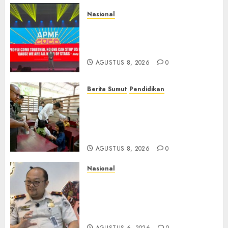
Nasional
APMF 2026 Dorong Industri
Beralih dari Kampanye ke
Kolaborasi Jangka Panjang
AGUSTUS 8, 2026
0
Berita Sumut
Pendidikan
Warga dan Sekolah Sambut
Gembira Rencana Gubernur
Bobby Bangun SD Negeri
Lasara di Nias Utara
AGUSTUS 8, 2026
0
Nasional
Imigrasi Semarang Perketat
Pengawasan Berlapis, Cegah
TPPO dan Tegas Tindak WNA
Bermasalah
AGUSTUS 6, 2026
0