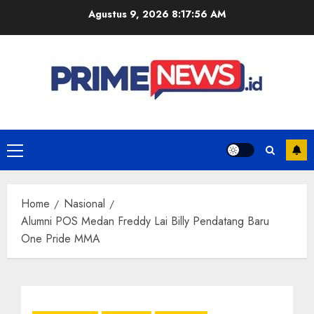
Skip
Agustus 9, 2026
8:17:56 AM
to
content
Primary
Menu
Home
Nasional
Alumni POS Medan Freddy Lai Billy Pendatang Baru
One Pride MMA