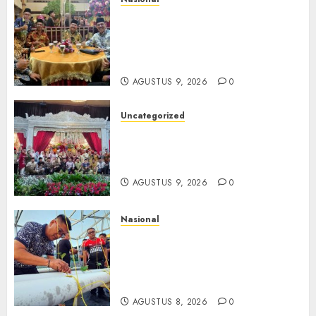
Mata Air Sosial Hamsir
Siregar RCM: Mengalir dari
Ketulusan, Bermuara pada
Persaudaraan
AGUSTUS 9, 2026
0
Uncategorized
Magodang-Odang Accimun,
Dibesarkan dengan Cinta,
Dilepas dengan Doa
AGUSTUS 9, 2026
0
Nasional
Lapas Gorontalo Canangkan
Green House, Dorong
Kemandirian Warga Binaan
Melalui Pertanian Modern
AGUSTUS 8, 2026
0