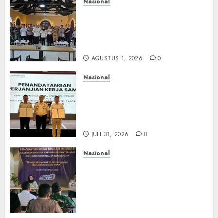
Nasional
Selain Edukasi PIMPASA,
Imigrasi Yogyakarta Perketat
Pengawasan WNA di Tengah
Maraknya Scamming
AGUSTUS 1, 2026
0
Nasional
Sinergi Imigrasi Serang dan
BP3MI Banten Luncurkan
Kolaborasi MADANI, Perkuat
Desa Binaan Cegah TPPO
JULI 31, 2026
0
Nasional
Dari Lahan Jagung Seraya
Menanam Literasi
Keimigrasian, Imigrasi
Yogyakarta Bangun Benteng
Desa Cegah Dini TPPO