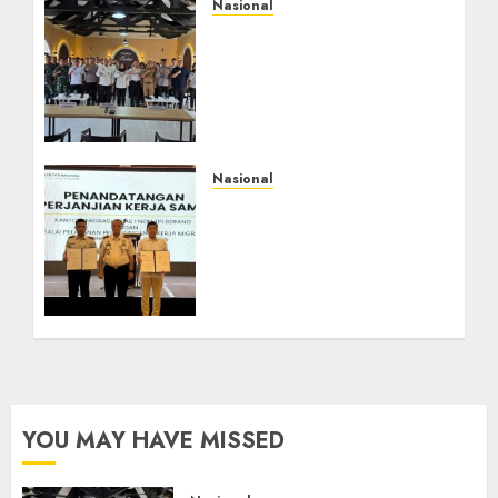
Nasional
Selain Edukasi PIMPASA,
Imigrasi Yogyakarta
Perketat Pengawasan
WNA di Tengah
Maraknya Scamming
AGUSTUS 1, 2026
0
Nasional
Sinergi Imigrasi Serang
dan BP3MI Banten
Luncurkan Kolaborasi
MADANI, Perkuat Desa
Binaan Cegah TPPO
JULI 31, 2026
0
YOU MAY HAVE MISSED