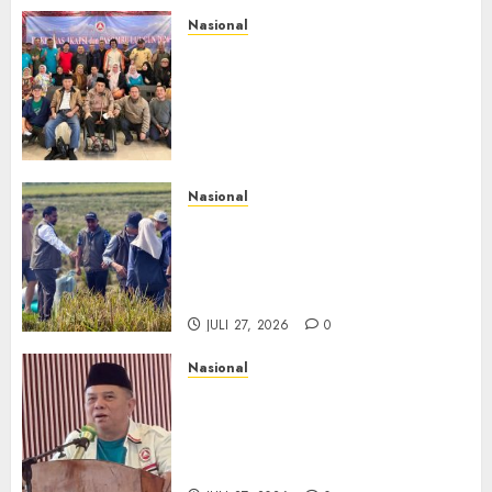
JULI 29, 2026
0
Nasional
Rakernas IV IKAPSI 2026
Hasilkan 13 Rekomendasi
Strategis, Raja Parlindungan
Pane: IKAPSI Harus jadi
Kekuatan Pembangunan
Sipirok dan Bangsa
Nasional
JULI 28, 2026
0
Begitu Ada Panen, BULOG
Langsung ke Sawah, Gabah
Dibeli Rp6.500 Dibayar Penuh
via Transfer
JULI 27, 2026
0
Nasional
Merawat Kehebatan Putra
Sipirok, Hamsir Siregar RCM
Ajak IKAPSI Terus Melahirkan
Tokoh Bangsa