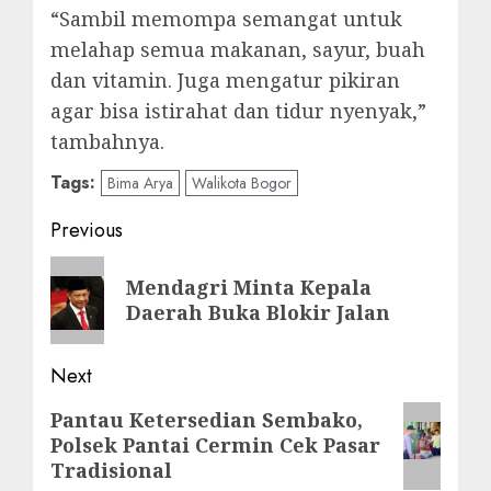
“Sambil memompa semangat untuk
melahap semua makanan, sayur, buah
dan vitamin. Juga mengatur pikiran
agar bisa istirahat dan tidur nyenyak,”
tambahnya.
Tags:
Bima Arya
Walikota Bogor
Post
Previous
navigation
Previous
Mendagri Minta Kepala
post:
Daerah Buka Blokir Jalan
Next
Next
Pantau Ketersedian Sembako,
Polsek Pantai Cermin Cek Pasar
post:
Tradisional