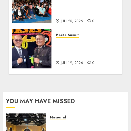
Ribuan Masyarakat Nias
Nikmati Serunya Final
Piala Dunia 2026
JULI 20, 2026
0
Berita Sumut
Sinergi Antara BRI
Panyabungan dan Polres
Madina Tetap Terjalin
JULI 19, 2026
0
YOU MAY HAVE MISSED
Nasional
Selain Edukasi PIMPASA,
Imigrasi Yogyakarta Perketat