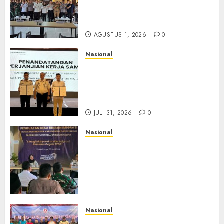
Pengawasan WNA di Tengah
Maraknya Scamming
AGUSTUS 1, 2026
0
Nasional
Sinergi Imigrasi Serang dan
BP3MI Banten Luncurkan
Kolaborasi MADANI, Perkuat
Desa Binaan Cegah TPPO
JULI 31, 2026
0
Nasional
Dari Lahan Jagung Seraya
Menanam Literasi
Keimigrasian, Imigrasi
Yogyakarta Bangun Benteng
Desa Cegah Dini TPPO
JULI 29, 2026
0
Nasional
Rakernas IV IKAPSI 2026