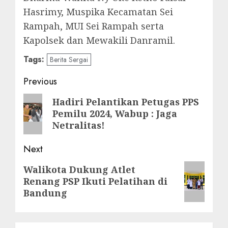
Hasrimy, Muspika Kecamatan Sei
Rampah, MUI Sei Rampah serta
Kapolsek dan Mewakili Danramil.
Tags:
Berita Sergai
Post
Previous
navigation
Previous
Hadiri Pelantikan Petugas PPS
Pemilu 2024, Wabup : Jaga
post:
Netralitas!
Next
Next
Walikota Dukung Atlet
Renang PSP Ikuti Pelatihan di
post:
Bandung