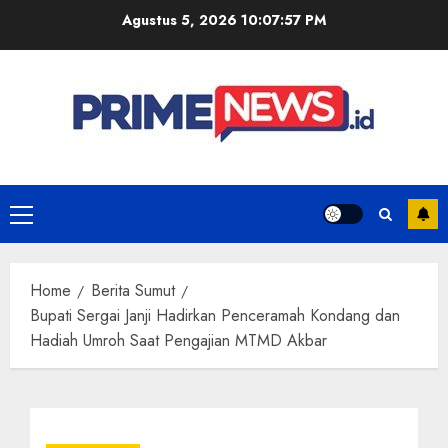
Skip
Agustus 5, 2026
10:07:57 PM
to
content
Primary
Menu
Home
Berita Sumut
Bupati Sergai Janji Hadirkan Penceramah Kondang dan
Hadiah Umroh Saat Pengajian MTMD Akbar