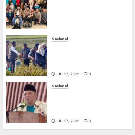
Hasilkan 13 Rekomendasi
Strategis, Raja Parlindungan
Pane: IKAPSI Harus jadi
Kekuatan Pembangunan
Sipirok dan Bangsa
Nasional
JULI 28, 2026
0
Begitu Ada Panen, BULOG
Langsung ke Sawah, Gabah
Dibeli Rp6.500 Dibayar Penuh
via Transfer
JULI 27, 2026
0
Nasional
Merawat Kehebatan Putra
Sipirok, Hamsir Siregar RCM
Ajak IKAPSI Terus Melahirkan
Tokoh Bangsa
JULI 27, 2026
0