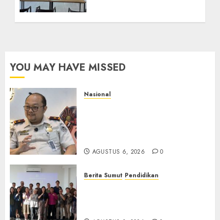
Maraknya Scamming
AGUSTUS 1, 2026
0
YOU MAY HAVE MISSED
Nasional
Imigrasi Semarang Perketat
Pengawasan Berlapis, Cegah
TPPO dan Tegas Tindak WNA
Bermasalah
AGUSTUS 6, 2026
0
Berita Sumut
Pendidikan
Universitas IBBI Perkuat
Kolaborasi dengan Dunia
Usaha dan Industri