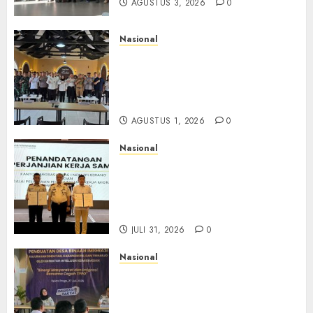
AGUSTUS 3, 2026
0
Nasional
Selain Edukasi PIMPASA,
Imigrasi Yogyakarta Perketat
Pengawasan WNA di Tengah
Maraknya Scamming
AGUSTUS 1, 2026
0
Nasional
Sinergi Imigrasi Serang dan
BP3MI Banten Luncurkan
Kolaborasi MADANI, Perkuat
Desa Binaan Cegah TPPO
JULI 31, 2026
0
Nasional
Dari Lahan Jagung Seraya
Menanam Literasi
Keimigrasian, Imigrasi