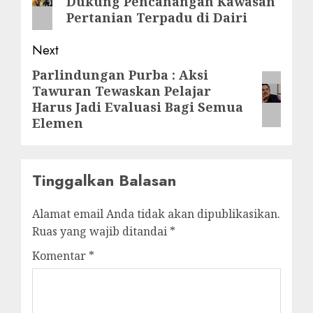
Dukung Pencanangan Kawasan
post:
Pertanian Terpadu di Dairi
Next
Parlindungan Purba : Aksi
Next
Tawuran Tewaskan Pelajar
post:
Harus Jadi Evaluasi Bagi Semua
Elemen
Tinggalkan Balasan
Alamat email Anda tidak akan dipublikasikan.
Ruas yang wajib ditandai
*
Komentar
*