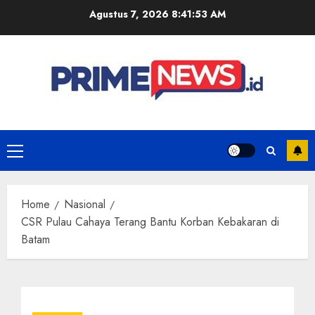
Skip
Agustus 7, 2026
8:41:54 AM
to
content
Primary
Menu
Home
Nasional
CSR Pulau Cahaya Terang Bantu Korban Kebakaran di
Batam