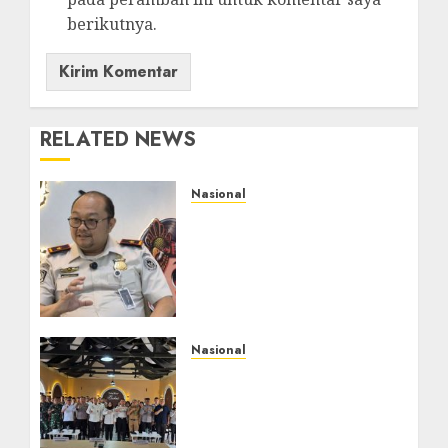
berikutnya.
RELATED NEWS
Nasional
Imigrasi Semarang
Perketat Pengawasan
Berlapis, Cegah TPPO
dan Tegas Tindak WNA
Bermasalah
AGUSTUS 6, 2026
0
Nasional
Selain Edukasi PIMPASA,
Imigrasi Yogyakarta
Perketat Pengawasan
WNA di Tengah