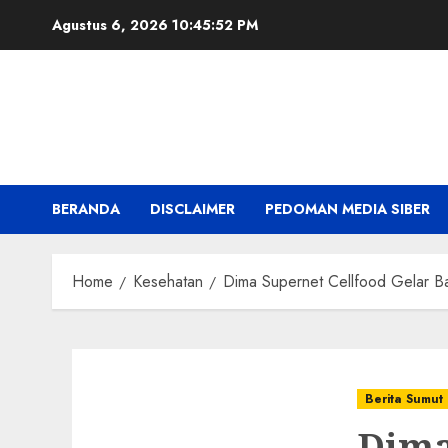
Skip
Agustus 6, 2026
10:45:54 PM
to
content
BERANDA
DISCLAIMER
PEDOMAN MEDIA SIBER
Home
Kesehatan
Dima Supernet Cellfood Gelar Ba
Berita Sumut
Dima