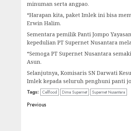
minuman serta angpao.
“Harapan kita, paket Imlek ini bisa m
Erwin Halim.
Sementara pemilik Panti Jompo Yayasa
kepedulian PT Supernet Nusantara mela
“Semoga PT Supernet Nusantara semakin
Asun.
Selanjutnya, Komisaris SN Darwati Ke
Imlek kepada seluruh penghuni panti j
Tags:
Cellfood
Dima Supernet
Supernet Nusantara
Post
Previous
navigation
Previous
post: