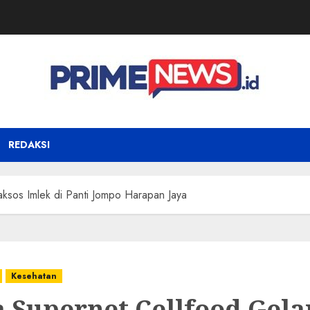
REDAKSI
ksos Imlek di Panti Jompo Harapan Jaya
Kesehatan
 Supernet Cellfood Gela