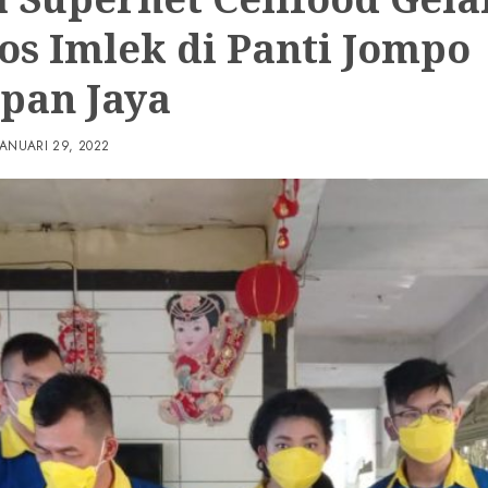
os Imlek di Panti Jompo
pan Jaya
JANUARI 29, 2022