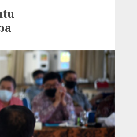
ntu
ba