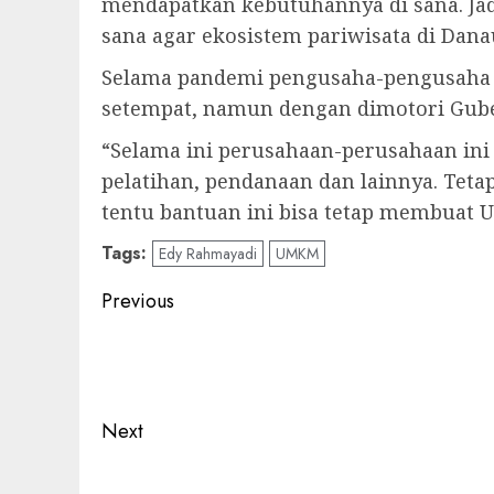
mendapatkan kebutuhannya di sana. Ja
sana agar ekosistem pariwisata di Danau
Selama pandemi pengusaha-pengusaha
setempat, namun dengan dimotori Guber
“Selama ini perusahaan-perusahaan ini
pelatihan, pendanaan dan lainnya. Teta
tentu bantuan ini bisa tetap membuat 
Tags:
Edy Rahmayadi
UMKM
Post
Previous
navigation
Previous
post:
Next
Next