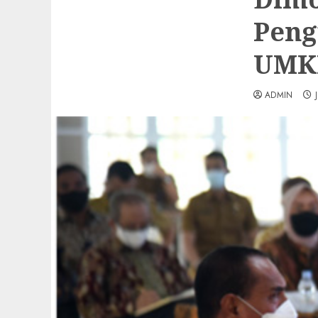
Peng
UMKM
ADMIN