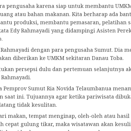
para pengusaha karena siap untuk membantu UMKM 
 uang atau bahan makanan. Kita berharap ada b
mbantu produksi, membantu pemasaran, pelatiha
” kata Edy Rahmayadi yang didampingi Asisten P
.
 Rahmayadi dengan para pengusaha Sumut. Dia m
akan diberikan ke UMKM sekitaran Danau Toba.
atukan persepsi dulu dan pertemuan selanjutnya
y Rahmayadi.
ata Pemprov Sumut Ria Novida Telaumbanua men
 saat ini. Tujuannya agar ketika pariwisata dibu
tang tidak kesulitan.
ri makan, tempat menginap, oleh-oleh atau hasil b
h cepat gulung tikar, maka wisatawan akan kesuli