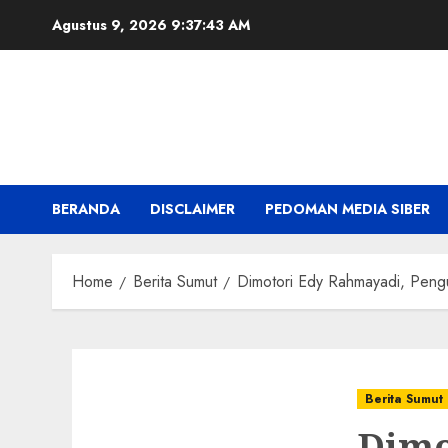
Skip
Agustus 9, 2026
9:37:44 AM
to
content
BERANDA
DISCLAIMER
PEDOMAN MEDIA SIBER
Home
Berita Sumut
Dimotori Edy Rahmayadi, Pen
Berita Sumut
Dimo