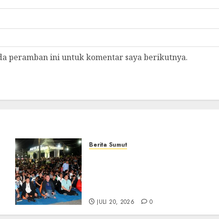
da peramban ini untuk komentar saya berikutnya.
Berita Sumut
Bersama Bobby Nasution,
Ribuan Masyarakat Nias
Nikmati Serunya Final
Piala Dunia 2026
JULI 20, 2026
0