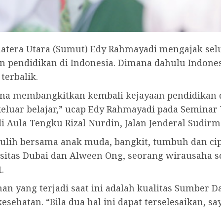
tera Utara (Sumut) Edy Rahmayadi mengajak selu
 pendidikan di Indonesia. Dimana dahulu Indon
terbalik.
ana membangkitkan kembali kejayaan pendidikan d
g keluar belajar,” ucap Edy Rahmayadi pada Semina
di Aula Tengku Rizal Nurdin, Jalan Jenderal Sudir
ulih bersama anak muda, bangkit, tumbuh dan ci
sitas Dubai dan Alween Ong, seorang wirausaha sos
.
 yang terjadi saat ini adalah kualitas Sumber D
esehatan. “Bila dua hal ini dapat terselesaikan, 