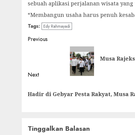
sebuah aplikasi perjalanan wisata yang
“Membangun usaha harus penuh kesabaran
Tags:
Edy Rahmayadi
Post
Previous
navigation
Previous
Musa Rajeks
post:
Next
Next
Hadir di Gebyar Pesta Rakyat, Musa R
post:
Tinggalkan Balasan