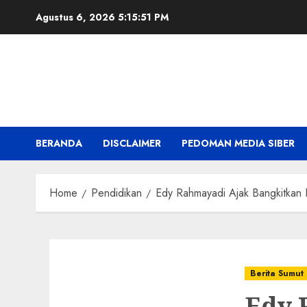
Skip
Agustus 6, 2026
5:15:53 PM
to
content
BERANDA
DISCLAIMER
PEDOMAN MEDIA SIBER
Home
Pendidikan
Edy Rahmayadi Ajak Bangkitkan 
Berita Sumut
Edy 