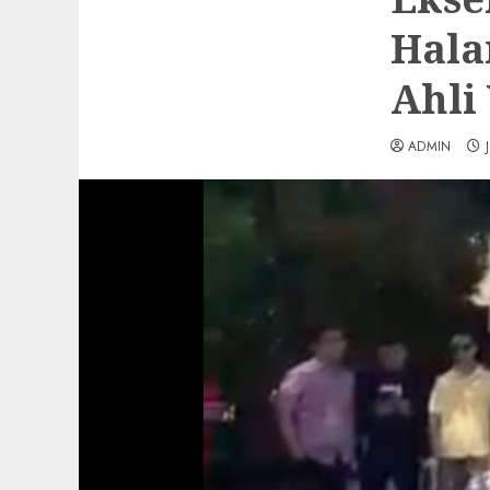
Hala
Ahli
ADMIN