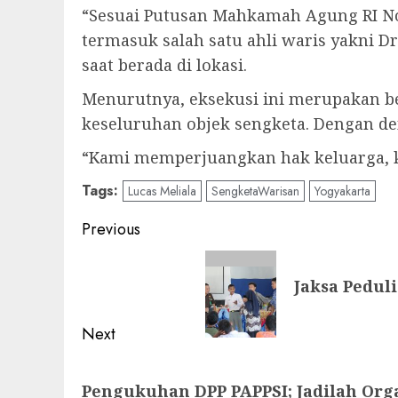
“Sesuai Putusan Mahkamah Agung RI No.
termasuk salah satu ahli waris yakni 
saat berada di lokasi.
Menurutnya, eksekusi ini merupakan be
keseluruhan objek sengketa. Dengan 
“Kami memperjuangkan hak keluarga, k
Tags:
Lucas Meliala
SengketaWarisan
Yogyakarta
Post
Previous
navigation
Previous
Jaksa Pedul
post:
Next
Next
Pengukuhan DPP PAPPSI; Jadilah Org
post: