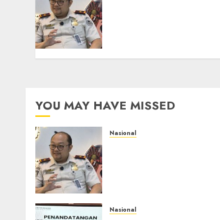
Imigrasi Semarang
Perketat Pengawasan
Berlapis, Cegah TPPO dan
Tegas Tindak WNA
Bermasalah
AGUSTUS 6, 2026
0
YOU MAY HAVE MISSED
Nasional
Imigrasi Semarang
Perketat Pengawasan
Berlapis, Cegah TPPO dan
Tegas Tindak WNA
Bermasalah
AGUSTUS 6, 2026
0
Nasional