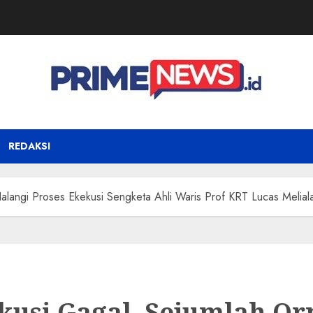
REDAKSI
alangi Proses Ekekusi Sengketa Ahli Waris Prof KRT Lucas Melial
kusi Gagal, Sejumlah O