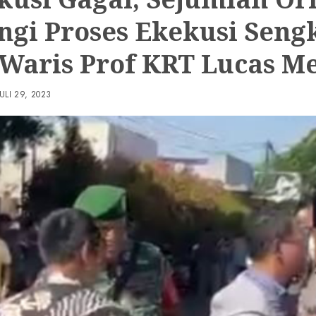
ngi Proses Ekekusi Seng
 Waris Prof KRT Lucas Me
JULI 29, 2023