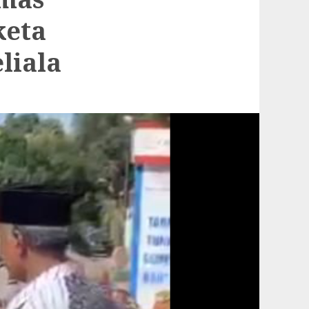
keta
liala