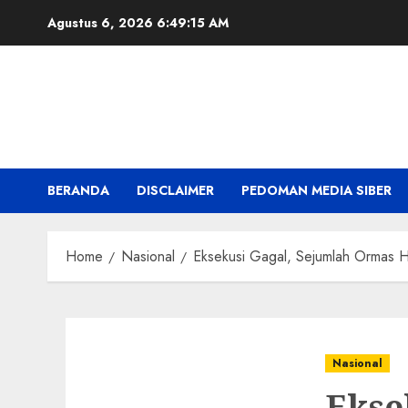
Skip
Agustus 6, 2026
6:49:15 AM
to
content
BERANDA
DISCLAIMER
PEDOMAN MEDIA SIBER
Home
Nasional
Eksekusi Gagal, Sejumlah Ormas H
Nasional
Ekse