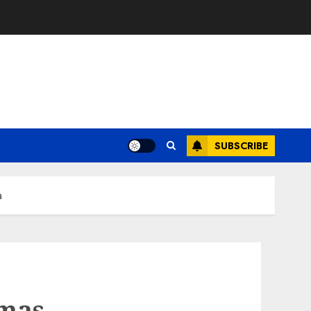
SUBSCRIBE
a
rmas