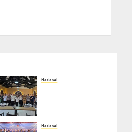
Nasional
Selain Edukasi PIMPASA,
Imigrasi Yogyakarta
Perketat Pengawasan WNA
di Tengah Maraknya
Scamming
AGUSTUS 1, 2026
0
Nasional