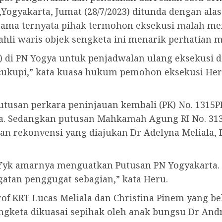
n,Yogyakarta, Jumat (28/7/2023) ditunda dengan a
rsama ternyata pihak termohon eksekusi malah m
ahli waris objek sengketa ini menarik perhatian m
23) di PN Yogya untuk penjadwalan ulang eksekusi
upi,” kata kuasa hukum pemohon eksekusi Heru 
putusan perkara peninjauan kembali (PK) No. 131
a. Sedangkan putusan Mahkamah Agung RI No. 313
rekonvensi yang diajukan Dr Adelyna Meliala, D
 Yyk amarnya menguatkan Putusan PN Yogyakarta.
gatan penggugat sebagian,” kata Heru.
rof KRT Lucas Meliala dan Christina Pinem yang b
sengketa dikuasai sepihak oleh anak bungsu Dr Andr