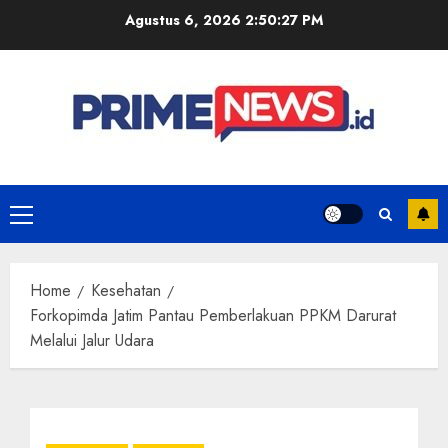
Skip
Agustus 6, 2026
2:50:27 PM
to
content
Primary
Menu
Home
Kesehatan
Forkopimda Jatim Pantau Pemberlakuan PPKM Darurat
Melalui Jalur Udara