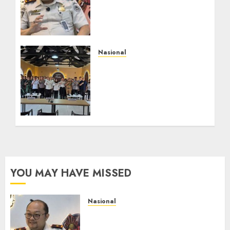
Berlapis, Cegah TPPO
dan Tegas Tindak WNA
Bermasalah
AGUSTUS 6, 2026
0
Nasional
Selain Edukasi PIMPASA,
Imigrasi Yogyakarta
Perketat Pengawasan
WNA di Tengah
Maraknya Scamming
AGUSTUS 1, 2026
0
YOU MAY HAVE MISSED
Nasional
Imigrasi Semarang Perketat
Pengawasan Berlapis, Cegah