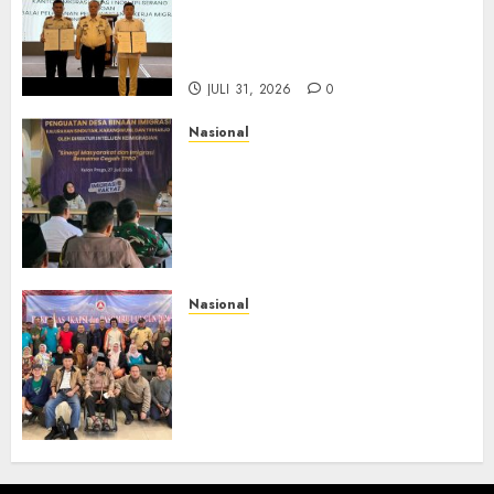
BP3MI Banten Luncurkan
Kolaborasi MADANI, Perkuat
Desa Binaan Cegah TPPO
JULI 31, 2026
0
Nasional
Dari Lahan Jagung Seraya
Menanam Literasi
Keimigrasian, Imigrasi
Yogyakarta Bangun Benteng
Desa Cegah Dini TPPO
JULI 29, 2026
0
Nasional
Rakernas IV IKAPSI 2026
Hasilkan 13 Rekomendasi
Strategis, Raja Parlindungan
Pane: IKAPSI Harus jadi
Kekuatan Pembangunan
Sipirok dan Bangsa
JULI 28, 2026
0