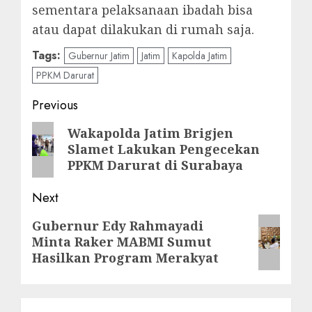
sementara pelaksanaan ibadah bisa
atau dapat dilakukan di rumah saja.
Tags:
Gubernur Jatim
Jatim
Kapolda Jatim
PPKM Darurat
Post
Previous
navigation
Previous
Wakapolda Jatim Brigjen
Slamet Lakukan Pengecekan
post:
PPKM Darurat di Surabaya
Next
Next
Gubernur Edy Rahmayadi
Minta Raker MABMI Sumut
post:
Hasilkan Program Merakyat