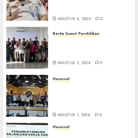
TPPO dan Tegas Tindak WNA
Bermasalah
AGUSTUS 6, 2026
0
Berita Sumut
Pendidikan
Universitas IBBI Perkuat
Kolaborasi dengan Dunia
Usaha dan Industri
AGUSTUS 3, 2026
0
Nasional
Selain Edukasi PIMPASA,
Imigrasi Yogyakarta Perketat
Pengawasan WNA di Tengah
Maraknya Scamming
AGUSTUS 1, 2026
0
Nasional
Sinergi Imigrasi Serang dan