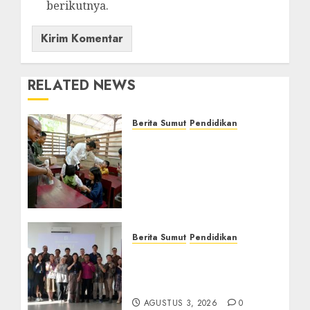
berikutnya.
RELATED NEWS
Berita Sumut
Pendidikan
Warga dan Sekolah
Sambut Gembira Rencana
Gubernur Bobby Bangun
SD Negeri Lasara di Nias
Utara
AGUSTUS 8, 2026
0
Berita Sumut
Pendidikan
Universitas IBBI Perkuat
Kolaborasi dengan Dunia
Usaha dan Industri
AGUSTUS 3, 2026
0