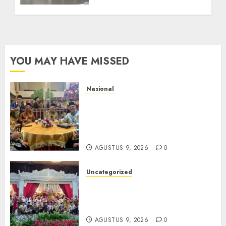
YOU MAY HAVE MISSED
Nasional
Mata Air Sosial Hamsir
Siregar RCM: Mengalir dari
Ketulusan, Bermuara pada
Persaudaraan
AGUSTUS 9, 2026
0
Uncategorized
Magodang-Odang Accimun,
Dibesarkan dengan Cinta,
Dilepas dengan Doa
AGUSTUS 9, 2026
0