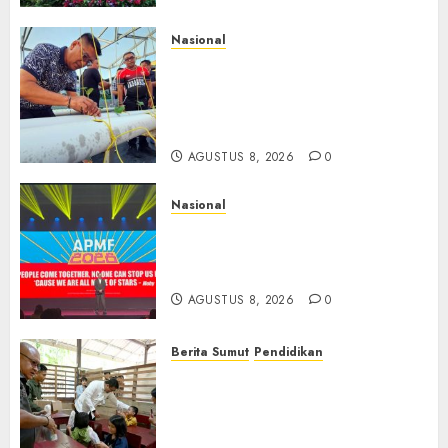
Nasional
Lapas Gorontalo Canangkan
Green House, Dorong
Kemandirian Warga Binaan
Melalui Pertanian Modern
AGUSTUS 8, 2026
0
Nasional
APMF 2026 Dorong Industri
Beralih dari Kampanye ke
Kolaborasi Jangka Panjang
AGUSTUS 8, 2026
0
Berita Sumut
Pendidikan
Warga dan Sekolah Sambut
Gembira Rencana Gubernur
Bobby Bangun SD Negeri
Lasara di Nias Utara