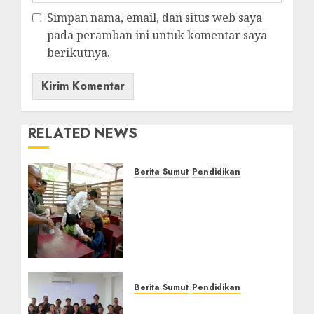
Simpan nama, email, dan situs web saya
pada peramban ini untuk komentar saya
berikutnya.
RELATED NEWS
Berita Sumut
Pendidikan
Warga dan Sekolah
Sambut Gembira Rencana
Gubernur Bobby Bangun
SD Negeri Lasara di Nias
Utara
AGUSTUS 8, 2026
0
Berita Sumut
Pendidikan
Universitas IBBI Perkuat