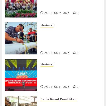
Dibesarkan dengan Cinta,
Dilepas dengan Doa
AGUSTUS 9, 2026
0
Nasional
Lapas Gorontalo Canangkan
Green House, Dorong
Kemandirian Warga Binaan
Melalui Pertanian Modern
AGUSTUS 8, 2026
0
Nasional
APMF 2026 Dorong Industri
Beralih dari Kampanye ke
Kolaborasi Jangka Panjang
AGUSTUS 8, 2026
0
Berita Sumut
Pendidikan
Warga dan Sekolah Sambut