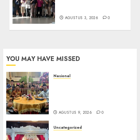
Kolaborasi dengan Dunia
Usaha dan Industri
AGUSTUS 3, 2026
0
YOU MAY HAVE MISSED
Nasional
Mata Air Sosial Hamsir
Siregar RCM: Mengalir dari
Ketulusan, Bermuara pada
Persaudaraan
AGUSTUS 9, 2026
0
Uncategorized
Magodang-Odang Accimun,