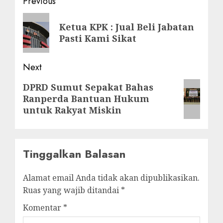
Post
Previous
navigation
Previous
Ketua KPK : Jual Beli Jabatan
post:
Pasti Kami Sikat
Next
Next
DPRD Sumut Sepakat Bahas
Ranperda Bantuan Hukum
post:
untuk Rakyat Miskin
Tinggalkan Balasan
Alamat email Anda tidak akan dipublikasikan.
Ruas yang wajib ditandai
*
Komentar
*