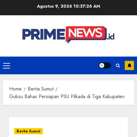
Skip
Agustus 9, 2026
10:37:26 AM
to
content
Primary
Menu
Home
Berita Sumut
Gubsu Bahas Persiapan PSU Pilkada di Tiga Kabupaten
Berita Sumut