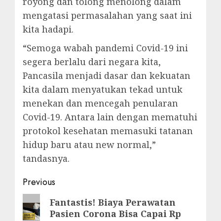
royong dan tolong menolong dalam
mengatasi permasalahan yang saat ini
kita hadapi.
“Semoga wabah pandemi Covid-19 ini
segera berlalu dari negara kita,
Pancasila menjadi dasar dan kekuatan
kita dalam menyatukan tekad untuk
menekan dan mencegah penularan
Covid-19. Antara lain dengan mematuhi
protokol kesehatan memasuki tatanan
hidup baru atau new normal,”
tandasnya.
Post
Previous
navigation
Previous
Fantastis! Biaya Perawatan
Pasien Corona Bisa Capai Rp
post: