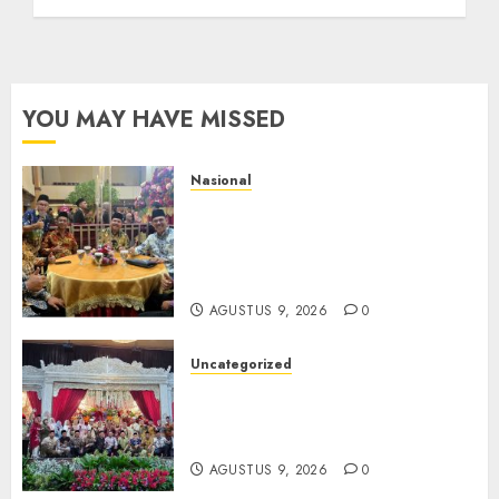
YOU MAY HAVE MISSED
Nasional
Mata Air Sosial Hamsir
Siregar RCM: Mengalir dari
Ketulusan, Bermuara pada
Persaudaraan
AGUSTUS 9, 2026
0
Uncategorized
Magodang-Odang Accimun,
Dibesarkan dengan Cinta,
Dilepas dengan Doa
AGUSTUS 9, 2026
0