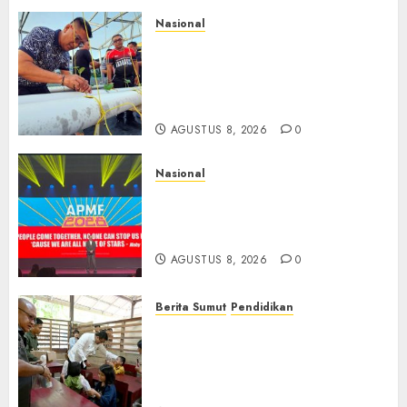
Nasional
Lapas Gorontalo Canangkan
Green House, Dorong
Kemandirian Warga Binaan
Melalui Pertanian Modern
AGUSTUS 8, 2026
0
Nasional
APMF 2026 Dorong Industri
Beralih dari Kampanye ke
Kolaborasi Jangka Panjang
AGUSTUS 8, 2026
0
Berita Sumut
Pendidikan
Warga dan Sekolah Sambut
Gembira Rencana Gubernur
Bobby Bangun SD Negeri
Lasara di Nias Utara