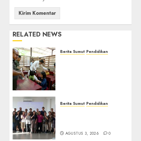
RELATED NEWS
Berita Sumut
Pendidikan
Warga dan Sekolah
Sambut Gembira Rencana
Gubernur Bobby Bangun
SD Negeri Lasara di Nias
Utara
AGUSTUS 8, 2026
0
Berita Sumut
Pendidikan
Universitas IBBI Perkuat
Kolaborasi dengan Dunia
Usaha dan Industri
AGUSTUS 3, 2026
0