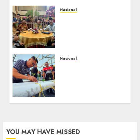
Nasional
Mata Air Sosial Hamsir
Siregar RCM: Mengalir
dari Ketulusan,
Bermuara pada
Persaudaraan
AGUSTUS 9, 2026
0
Nasional
Lapas Gorontalo
Canangkan Green House,
Dorong Kemandirian
Warga Binaan Melalui
Pertanian Modern
AGUSTUS 8, 2026
0
YOU MAY HAVE MISSED