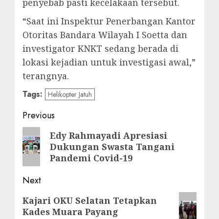
penyebab pasti kecelakaan tersebut.
“Saat ini Inspektur Penerbangan Kantor
Otoritas Bandara Wilayah I Soetta dan
investigator KNKT sedang berada di
lokasi kejadian untuk investigasi awal,”
terangnya.
Tags:
Helikopter Jatuh
Post
Previous
navigation
Previous
Edy Rahmayadi Apresiasi
Dukungan Swasta Tangani
post:
Pandemi Covid-19
Next
Next
Kajari OKU Selatan Tetapkan
Kades Muara Payang
post: