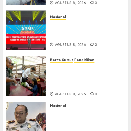
AGUSTUS 8, 2026
0
Nasional
APMF 2026 Dorong Industri
Beralih dari Kampanye ke
Kolaborasi Jangka Panjang
AGUSTUS 8, 2026
0
Berita Sumut
Pendidikan
Warga dan Sekolah Sambut
Gembira Rencana Gubernur
Bobby Bangun SD Negeri
Lasara di Nias Utara
AGUSTUS 8, 2026
0
Nasional
Imigrasi Semarang Perketat
Pengawasan Berlapis, Cegah
TPPO dan Tegas Tindak WNA