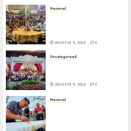
Nasional
Mata Air Sosial Hamsir
Siregar RCM: Mengalir dari
Ketulusan, Bermuara pada
Persaudaraan
AGUSTUS 9, 2026
0
Uncategorized
Magodang-Odang Accimun,
Dibesarkan dengan Cinta,
Dilepas dengan Doa
AGUSTUS 9, 2026
0
Nasional
Lapas Gorontalo Canangkan
Green House, Dorong
Kemandirian Warga Binaan
Melalui Pertanian Modern