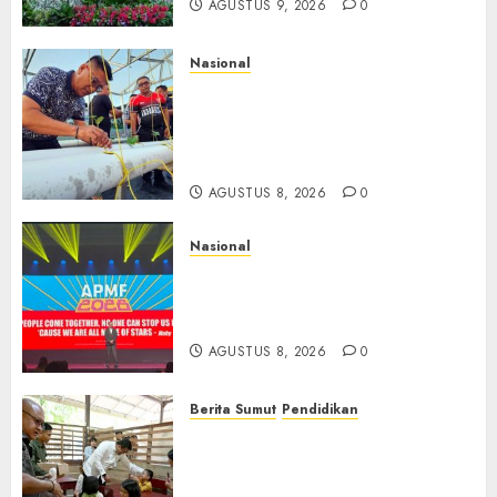
AGUSTUS 9, 2026
0
Nasional
Lapas Gorontalo Canangkan
Green House, Dorong
Kemandirian Warga Binaan
Melalui Pertanian Modern
AGUSTUS 8, 2026
0
Nasional
APMF 2026 Dorong Industri
Beralih dari Kampanye ke
Kolaborasi Jangka Panjang
AGUSTUS 8, 2026
0
Berita Sumut
Pendidikan
Warga dan Sekolah Sambut
Gembira Rencana Gubernur
Bobby Bangun SD Negeri