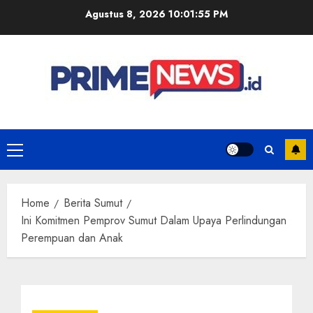
Skip
Agustus 8, 2026
10:01:56 PM
to
content
Primary
Menu
Home
Berita Sumut
Ini Komitmen Pemprov Sumut Dalam Upaya Perlindungan
Perempuan dan Anak