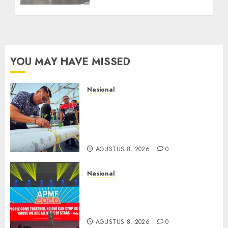
YOU MAY HAVE MISSED
Nasional
Lapas Gorontalo Canangkan
Green House, Dorong
Kemandirian Warga Binaan
Melalui Pertanian Modern
AGUSTUS 8, 2026
0
Nasional
APMF 2026 Dorong Industri
Beralih dari Kampanye ke
Kolaborasi Jangka Panjang
AGUSTUS 8, 2026
0