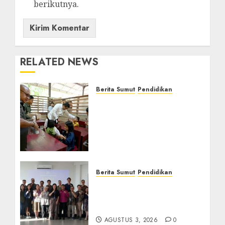
berikutnya.
RELATED NEWS
Berita Sumut
Pendidikan
Warga dan Sekolah
Sambut Gembira Rencana
Gubernur Bobby Bangun
SD Negeri Lasara di Nias
Utara
AGUSTUS 8, 2026
0
Berita Sumut
Pendidikan
Universitas IBBI Perkuat
Kolaborasi dengan Dunia
Usaha dan Industri
AGUSTUS 3, 2026
0