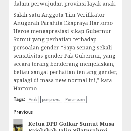
dalam perwujudan provinsi layak anak.
Salah satu Anggota Tim Verifikator
Anugerah Parahita Ekapraya Hartomo
Heroe mengapresiasi sikap Gubernur
Sumut yang perhatian terhadap
persoalan gender. “Saya senang sekali
sensitivitas gender Pak Gubernur, yang
secara terang benderang menjelaskan,
beliau sangat perhatian tentang gender,
apalagi di masa new normal ini,” kata
Hartomo.
Tags:
Anak
pemprovsu
Perempuan
Post
Previous
navigation
Previous
Ketua DPD Golkar Sumut Musa
Rajekshah Jalin Silaturahmi
post: