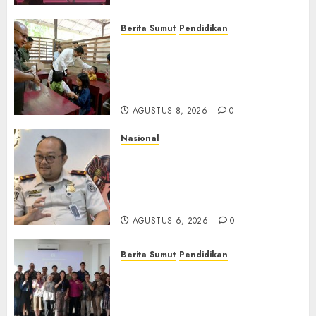
Berita Sumut
Pendidikan
Warga dan Sekolah Sambut
Gembira Rencana Gubernur
Bobby Bangun SD Negeri
Lasara di Nias Utara
AGUSTUS 8, 2026
0
Nasional
Imigrasi Semarang Perketat
Pengawasan Berlapis, Cegah
TPPO dan Tegas Tindak WNA
Bermasalah
AGUSTUS 6, 2026
0
Berita Sumut
Pendidikan
Universitas IBBI Perkuat
Kolaborasi dengan Dunia
Usaha dan Industri