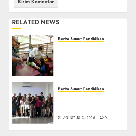
RELATED NEWS
Berita Sumut
Pendidikan
Warga dan Sekolah
Sambut Gembira Rencana
Gubernur Bobby Bangun
SD Negeri Lasara di Nias
Utara
AGUSTUS 8, 2026
0
Berita Sumut
Pendidikan
Universitas IBBI Perkuat
Kolaborasi dengan Dunia
Usaha dan Industri
AGUSTUS 3, 2026
0