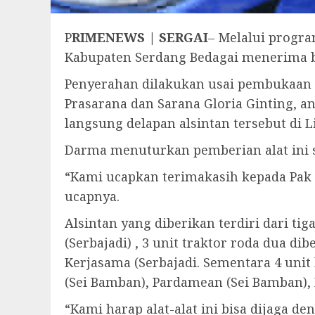
P
RIMENEWS | SERGAI
– Melalui progra
Kabupaten Serdang Bedagai menerima ban
Penyerahan dilakukan usai pembukaan k
Prasarana dan Sarana Gloria Ginting, a
langsung delapan alsintan tersebut di L
Darma menuturkan pemberian alat ini 
“Kami ucapkan terimakasih kepada Pak 
ucapnya.
Alsintan yang diberikan terdiri dari ti
(Serbajadi) , 3 unit traktor roda dua d
Kerjasama (Serbajadi. Sementara 4 unit
(Sei Bamban), Pardamean (Sei Bamban), B
“Kami harap alat-alat ini bisa dijaga 