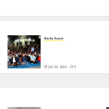
Berita Sumut
Bersama Bobby Nasution,
Ribuan Masyarakat Nias
Nikmati Serunya Final
Piala Dunia 2026
JULI 20, 2026
0