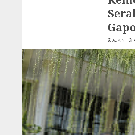
Sera
Gapo
ADMIN