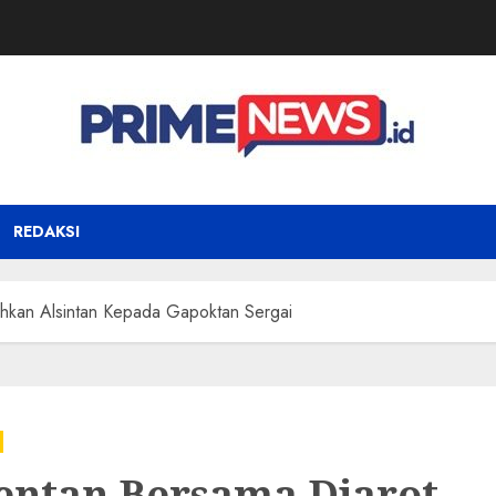
REDAKSI
hkan Alsintan Kepada Gapoktan Sergai
ntan Bersama Djarot