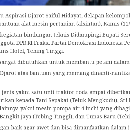
m Aspirasi Djarot Saiful Hidayat, delapan kelompo
tuan alat mesin pertanian (alsintan), Kamis (11/
egiatan bimbingan teknis Didampingi Bupati Ser
nggota DPR RI Fraksi Partai Demokrasi Indonesia P
ims Hotel, Tebing Tinggi.
sangat dibutuhkan untuk membantu petani dalam
Djarot atas bantuan yang memang dinanti-nantik
ga jenis yakni satu unit traktor roda empat diber
iberikan kepada Tani Sepakat (Teluk Mengkudu), Sr
 lainnya yakni mesin pompa air 4 inchi yang diba
angkit Jaya (Tebing Tinggi), dan Tunas Baru (Tebi
dengan baik agar awet dan bisa dimanfaatkan dalam