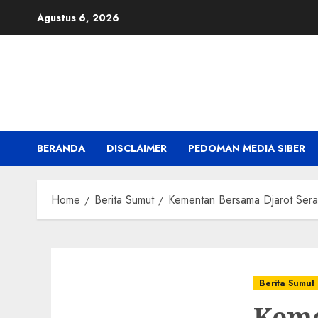
Skip
Agustus 6, 2026
to
content
BERANDA
DISCLAIMER
PEDOMAN MEDIA SIBER
Home
Berita Sumut
Kementan Bersama Djarot Sera
Berita Sumut
Keme