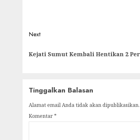
navigation
Previous
post:
Next
Next
Kejati Sumut Kembali Hentikan 2 Pe
post:
Tinggalkan Balasan
Alamat email Anda tidak akan dipublikasikan.
Komentar
*