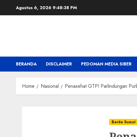
Skip
Agustus 6, 2026
9:48:39 PM
to
content
BERANDA
DISCLAIMER
PEDOMAN MEDIA SIBER
Home
Nasional
Penasehat GTPI Parlindungan Pur
Berita Sumut
Pena