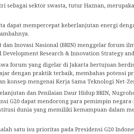
tri sebagai sektor swasta, tutur Haznan, merupak
a dapat mempercepat keberlanjutan energi dengan
 tambahnya.
et dan Inovasi Nasional (BRIN) menggelar forum i
l Development Research & Innovation Strategy and 
 forum yang digelar di Jakarta bertujuan berdis
elajar dengan praktik terbaik, membahas potensi 
n konsep mengenai Kerja Sama Teknologi Net-Zero
rkelanjutan dan Penilaian Daur Hidup BRIN, Nugr
nsi G20 dapat mendorong para pemimpin negara-
nstitusi dunia yang memiliki kemampuan dalam 
alah satu isu prioritas pada Presidensi G20 Indon