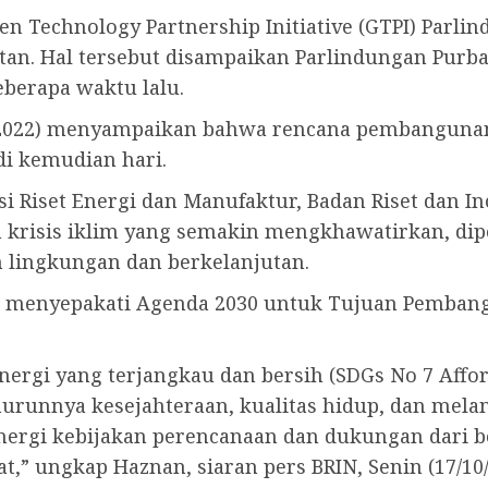
en Technology Partnership Initiative (GTPI) Parl
an. Hal tersebut disampaikan Parlindungan Purba 
eberapa waktu lalu.
10/2022) menyampaikan bahwa rencana pembangun
di kemudian hari.
i Riset Energi dan Manufaktur, Badan Riset dan I
n krisis iklim yang semakin mengkhawatirkan, dip
h lingkungan dan berkelanjutan.
 menyepakati Agenda 2030 untuk Tujuan Pembangu
nergi yang terjangkau dan bersih (SDGs No 7 Affo
urunnya kesejahteraan, kualitas hidup, dan me
nergi kebijakan perencanaan dan dukungan dari 
” ungkap Haznan, siaran pers BRIN, Senin (17/10