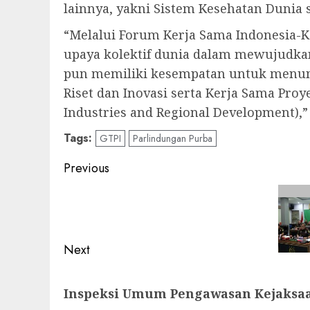
lainnya, yakni Sistem Kesehatan Dunia 
“Melalui Forum Kerja Sama Indonesia-
upaya kolektif dunia dalam mewujudkan
pun memiliki kesempatan untuk menunju
Riset dan Inovasi serta Kerja Sama Pr
Industries and Regional Development),”
Tags:
GTPI
Parlindungan Purba
Post
Previous
navigation
Previous
post:
Next
Next
Inspeksi Umum Pengawasan Kejaksaan
post: