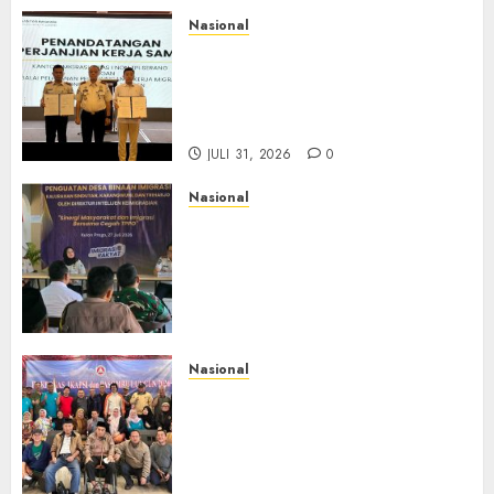
Nasional
Sinergi Imigrasi Serang dan
BP3MI Banten Luncurkan
Kolaborasi MADANI, Perkuat
Desa Binaan Cegah TPPO
JULI 31, 2026
0
Nasional
Dari Lahan Jagung Seraya
Menanam Literasi
Keimigrasian, Imigrasi
Yogyakarta Bangun Benteng
Desa Cegah Dini TPPO
JULI 29, 2026
0
Nasional
Rakernas IV IKAPSI 2026
Hasilkan 13 Rekomendasi
Strategis, Raja Parlindungan
Pane: IKAPSI Harus jadi
Kekuatan Pembangunan