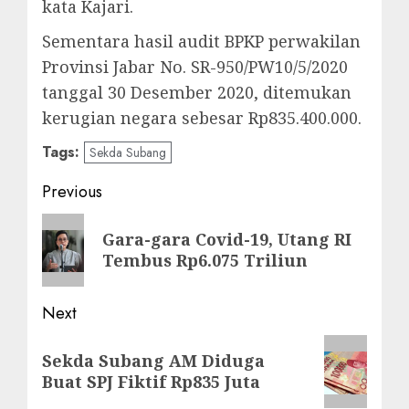
kata Kajari.
Sementara hasil audit BPKP perwakilan
Provinsi Jabar No. SR-950/PW10/5/2020
tanggal 30 Desember 2020, ditemukan
kerugian negara sebesar Rp835.400.000.
Tags:
Sekda Subang
Post
Previous
navigation
Previous
Gara-gara Covid-19, Utang RI
post:
Tembus Rp6.075 Triliun
Next
Next
Sekda Subang AM Diduga
post:
Buat SPJ Fiktif Rp835 Juta