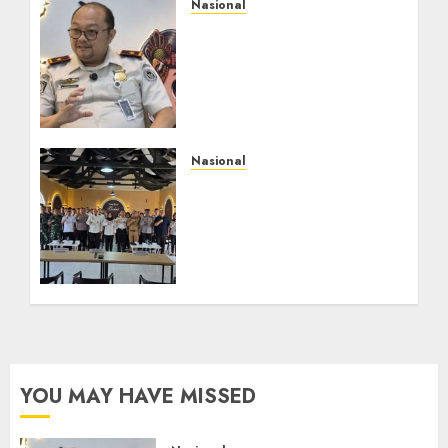
Nasional
Imigrasi Semarang
Perketat Pengawasan
Berlapis, Cegah TPPO
dan Tegas Tindak WNA
Bermasalah
AGUSTUS 6, 2026
0
Nasional
Selain Edukasi PIMPASA,
Imigrasi Yogyakarta
Perketat Pengawasan
WNA di Tengah
Maraknya Scamming
AGUSTUS 1, 2026
0
YOU MAY HAVE MISSED