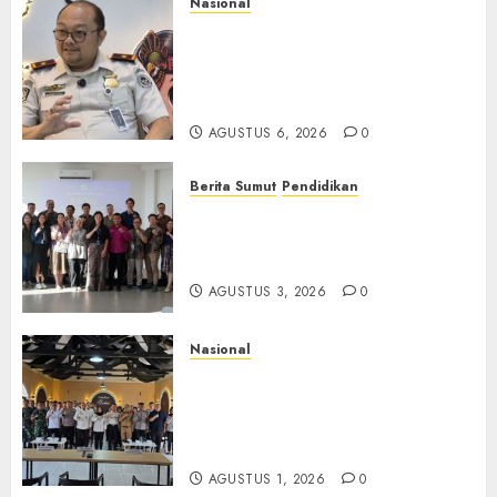
Nasional
Imigrasi Semarang Perketat
Pengawasan Berlapis, Cegah
TPPO dan Tegas Tindak WNA
Bermasalah
AGUSTUS 6, 2026
0
Berita Sumut
Pendidikan
Universitas IBBI Perkuat
Kolaborasi dengan Dunia
Usaha dan Industri
AGUSTUS 3, 2026
0
Nasional
Selain Edukasi PIMPASA,
Imigrasi Yogyakarta Perketat
Pengawasan WNA di Tengah
Maraknya Scamming
AGUSTUS 1, 2026
0