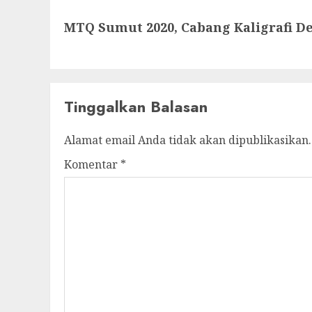
Next
MTQ Sumut 2020, Cabang Kaligrafi D
post:
Tinggalkan Balasan
Alamat email Anda tidak akan dipublikasikan.
Komentar
*