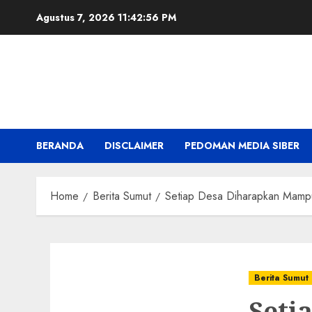
Skip
Agustus 7, 2026
11:42:57 PM
to
content
BERANDA
DISCLAIMER
PEDOMAN MEDIA SIBER
Home
Berita Sumut
Setiap Desa Diharapkan Mamp
Berita Sumut
Seti