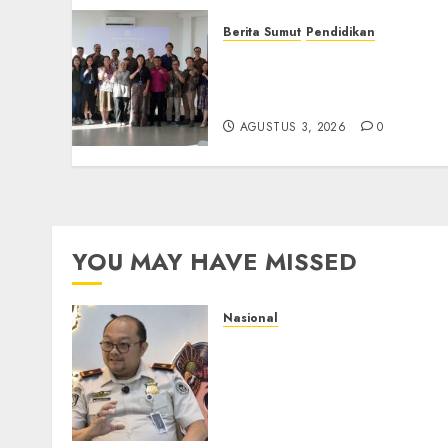
Berita Sumut
Pendidikan
Universitas IBBI Perkuat
Kolaborasi dengan Dunia
Usaha dan Industri
AGUSTUS 3, 2026
0
YOU MAY HAVE MISSED
Nasional
Imigrasi Semarang
Perketat Pengawasan
Berlapis, Cegah TPPO dan
Tegas Tindak WNA
Bermasalah