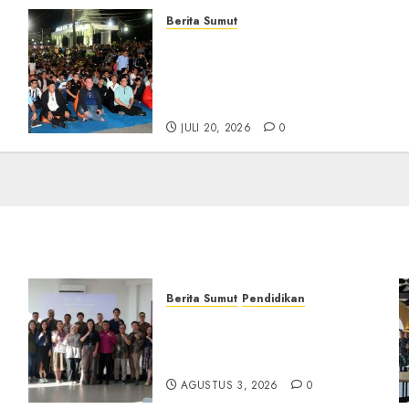
Berita Sumut
Bersama Bobby Nasution,
Ribuan Masyarakat Nias
Nikmati Serunya Final
Piala Dunia 2026
JULI 20, 2026
0
Berita Sumut
Pendidikan
Universitas IBBI Perkuat
Kolaborasi dengan Dunia
Usaha dan Industri
AGUSTUS 3, 2026
0