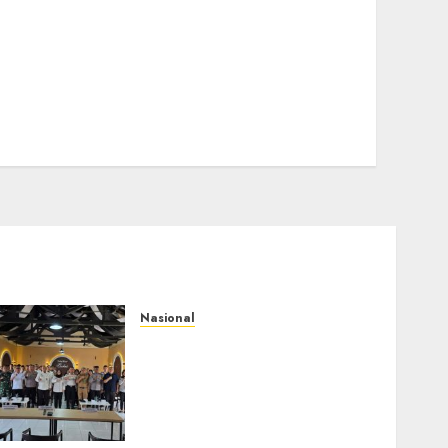
Nasional
Selain Edukasi PIMPASA,
Imigrasi Yogyakarta
Perketat Pengawasan WNA
di Tengah Maraknya
Scamming