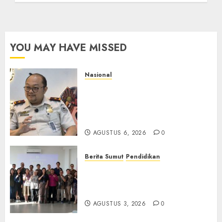
YOU MAY HAVE MISSED
Nasional
Imigrasi Semarang Perketat
Pengawasan Berlapis, Cegah
TPPO dan Tegas Tindak WNA
Bermasalah
AGUSTUS 6, 2026
0
Berita Sumut
Pendidikan
Universitas IBBI Perkuat
Kolaborasi dengan Dunia
Usaha dan Industri
AGUSTUS 3, 2026
0