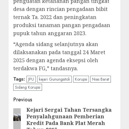
penguatan ketahanan pangan tingkat
desa dengan rincian pengadaan bibit
ternak Ta. 2022 dan peningkatan
produksi tanaman pangan pengadaan
pupuk tahun anggaran 2023.
“Agenda sidang selanjutnya akan
dilaksanakan pada tanggal 24 Maret
2025 dengan agenda eksepsi oleh
terdakwa FG,” tandasnya.
Tags:
JPU
kejari Gunungsitoli
Korupsi
Nias Barat
Sidang Korupsi
Post
Previous
navigation
Kejari Sergai Tahan Tersangka
Previous
Penyalahgunaan Pemberian
post:
Kredit Pada Bank Plat Merah