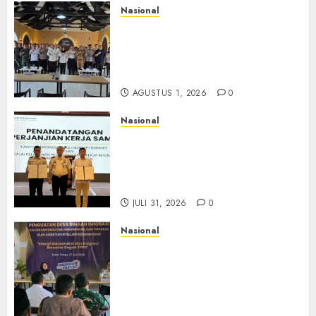
Nasional
Selain Edukasi PIMPASA,
Imigrasi Yogyakarta Perketat
Pengawasan WNA di Tengah
Maraknya Scamming
AGUSTUS 1, 2026
0
Nasional
Sinergi Imigrasi Serang dan
BP3MI Banten Luncurkan
Kolaborasi MADANI, Perkuat
Desa Binaan Cegah TPPO
JULI 31, 2026
0
Nasional
Dari Lahan Jagung Seraya
Menanam Literasi
Keimigrasian, Imigrasi
Yogyakarta Bangun Benteng
Desa Cegah Dini TPPO