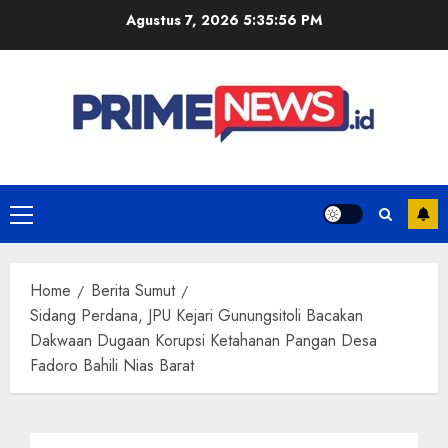
Skip
Agustus 7, 2026
5:35:57 PM
to
content
Primary
Menu
Home
Berita Sumut
Sidang Perdana, JPU Kejari Gunungsitoli Bacakan
Dakwaan Dugaan Korupsi Ketahanan Pangan Desa
Fadoro Bahili Nias Barat