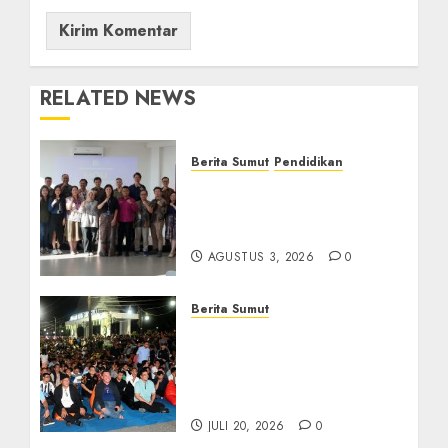
RELATED NEWS
Berita Sumut
Pendidikan
Universitas IBBI Perkuat
Kolaborasi dengan Dunia
Usaha dan Industri
AGUSTUS 3, 2026
0
Berita Sumut
Bersama Bobby Nasution,
Ribuan Masyarakat Nias
Nikmati Serunya Final
Piala Dunia 2026
JULI 20, 2026
0