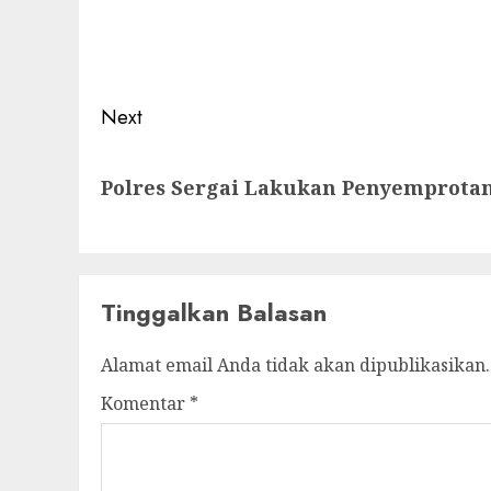
navigation
Previous
post:
Next
Next
Polres Sergai Lakukan Penyemprotan
post:
Tinggalkan Balasan
Alamat email Anda tidak akan dipublikasikan.
Komentar
*