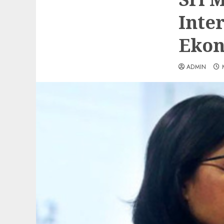
Inte
Ekon
ADMIN