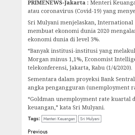
PRIMENEWS-Jakarta :
Menteri Keuanga
atau coronavirus (Covid-19) yang meny
Sri Mulyani menjelaskan, Internationa
membuat ekonomi dunia 2020 mengalam
ekonomi dunia di level 3%.
“Banyak institusi-institusi yang mela
Morgan minus 1,1%, Economist Intellig
telekonferensi, Jakarta, Rabu (1/4/2020).
Sementara dalam proyeksi Bank Sentral
angka pengangguran (unemployment rat
“Goldman unemployment rate kuartal d
keuangan,” kata Sri Mulyani.
Tags:
Menteri Keuangan
Sri Mulyani
Post
Previous