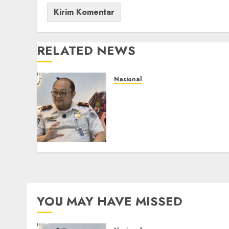
RELATED NEWS
Nasional
Imigrasi Semarang
Perketat Pengawasan
Berlapis, Cegah TPPO dan
Tegas Tindak WNA
Bermasalah
AGUSTUS 6, 2026
0
YOU MAY HAVE MISSED