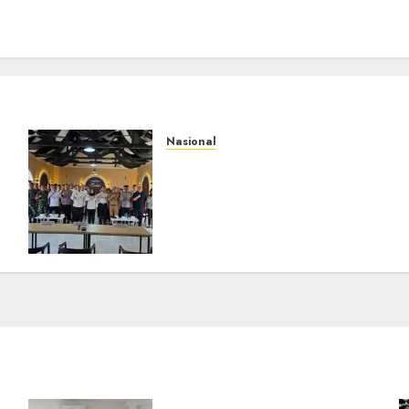
Nasional
Selain Edukasi PIMPASA,
Imigrasi Yogyakarta
Perketat Pengawasan WNA
di Tengah Maraknya
Scamming
AGUSTUS 1, 2026
0