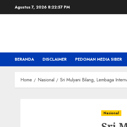
Skip
Agustus 7, 2026
8:22:58 PM
to
content
BERANDA
DISCLAIMER
PEDOMAN MEDIA SIBER
Home
Nasional
Sri Mulyani Bilang, Lembaga Inter
Nasional
Sri 