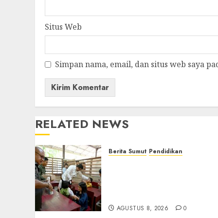
Situs Web
Simpan nama, email, dan situs web saya pa
RELATED NEWS
Berita Sumut
Pendidikan
Warga dan Sekolah Sambu
Gembira Rencana Gubern
Bobby Bangun SD Negeri
Lasara di Nias Utara
AGUSTUS 8, 2026
0