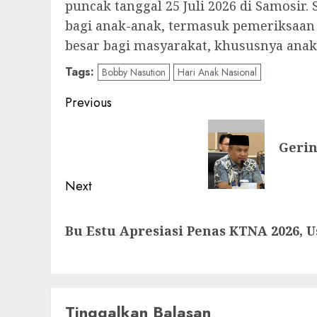
puncak tanggal 25 Juli 2026 di Samosir
bagi anak-anak, termasuk pemeriksaan 
besar bagi masyarakat, khususnya anak
Tags:
Bobby Nasution
Hari Anak Nasional
Post
Previous
navigation
Previous
Gerin
post:
Next
Next
Bu Estu Apresiasi Penas KTNA 2026, 
post:
Tinggalkan Balasan