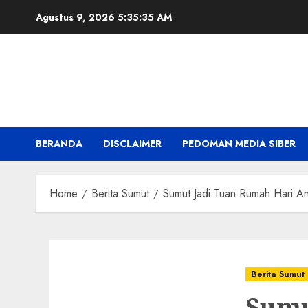
Skip
Agustus 9, 2026
5:35:36 AM
to
content
BERANDA
DISCLAIMER
PEDOMAN MEDIA SIBER
Home
Berita Sumut
Sumut Jadi Tuan Rumah Hari A
Berita Sumut
Sumu