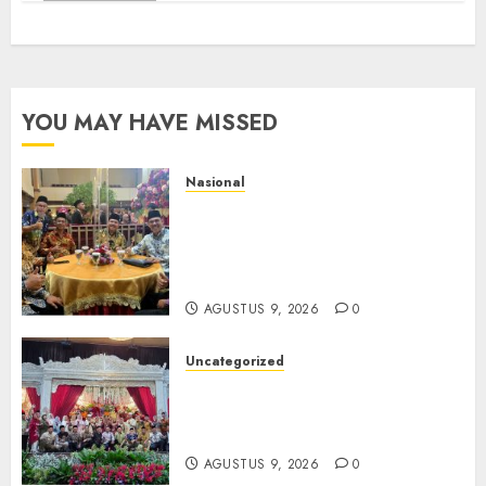
YOU MAY HAVE MISSED
Nasional
Mata Air Sosial Hamsir
Siregar RCM: Mengalir dari
Ketulusan, Bermuara pada
Persaudaraan
AGUSTUS 9, 2026
0
Uncategorized
Magodang-Odang Accimun,
Dibesarkan dengan Cinta,
Dilepas dengan Doa
AGUSTUS 9, 2026
0