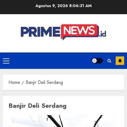
Skip
Agustus 9, 2026
8:06:32 AM
to
content
Primary
Menu
Home
Banjir Deli Serdang
Banjir Deli Serdang