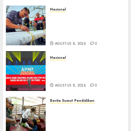
Nasional
Lapas Gorontalo Canangkan
Green House, Dorong
Kemandirian Warga Binaan
Melalui Pertanian Modern
AGUSTUS 8, 2026
0
Nasional
APMF 2026 Dorong Industri
Beralih dari Kampanye ke
Kolaborasi Jangka Panjang
AGUSTUS 8, 2026
0
Berita Sumut
Pendidikan
Warga dan Sekolah Sambut
Gembira Rencana Gubernur
Bobby Bangun SD Negeri
Lasara di Nias Utara