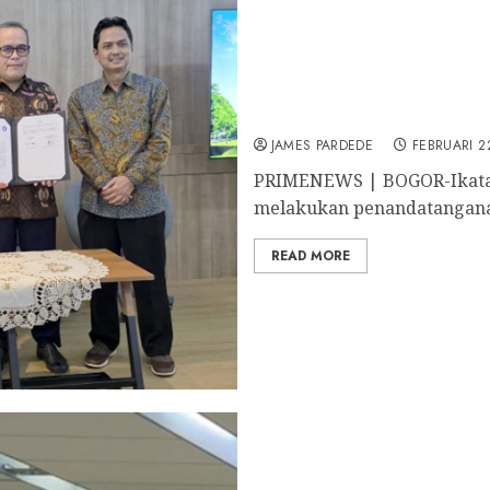
IKA FKH dan UWDS IPB Ge
dan Wakaf
JAMES PARDEDE
FEBRUARI 2
PRIMENEWS | BOGOR-Ikatan
melakukan penandatanganan
READ MORE