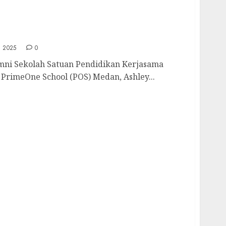
mni POS Medan Yang Memilih Menekuni
nis dan Teknologi Biomedis
, 2025
0
 Sekolah Satuan Pendidikan Kerjasama
 PrimeOne School (POS) Medan, Ashley...