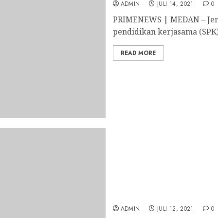
ADMIN
JULI 14, 2021
0
PRIMENEWS | MEDAN – Jennif
pendidikan kerjasama (SPK)
READ MORE
Lulusan POS Medan, Cari
University
ADMIN
JULI 12, 2021
0