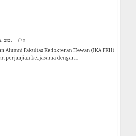
lar Penandatanganan Kerjasama Beasiswa
2, 2025
0
 Alumni Fakultas Kedokteran Hewan (IKA FKH)
 perjanjian kerjasama dengan...