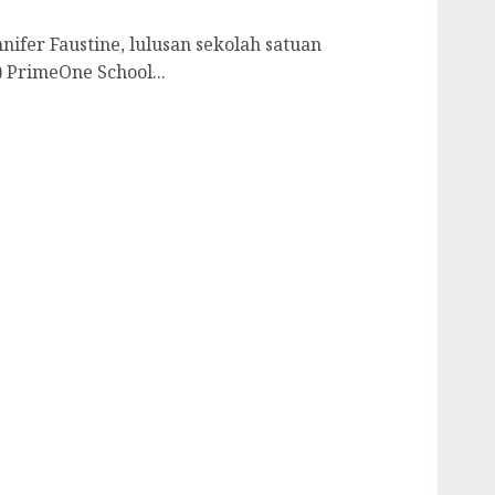
er Faustine, lulusan sekolah satuan
 PrimeOne School...
na Fernanda Peroleh Beasiswa di Drew