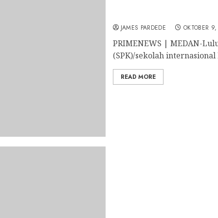
Melangkah Pasti Wujudka
POS Medan Peroleh Beasis
JAMES PARDEDE
OKTOBER 9,
PRIMENEWS | MEDAN-Lulusa
(SPK)/sekolah internasional
READ MORE
Jennifer Faustine Perole