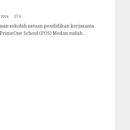
n Mimpi, Angeline Callista Khong Alumni
wa ke University of Sunderland
 2024
0
n sekolah satuan pendidikan kerjasama
 PrimeOne School (POS) Medan sudah...
h Beasiswa Ke Taiwan