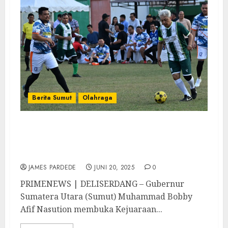
Berita Sumut
Olahraga
Buka Kejuaraan Mini Soccer Jurnalis
Championship, Bobby Nasution Harap
Lebih dari Sekadar Kompetisi
JAMES PARDEDE
JUNI 20, 2025
0
PRIMENEWS | DELISERDANG – Gubernur
Sumatera Utara (Sumut) Muhammad Bobby
Afif Nasution membuka Kejuaraan...