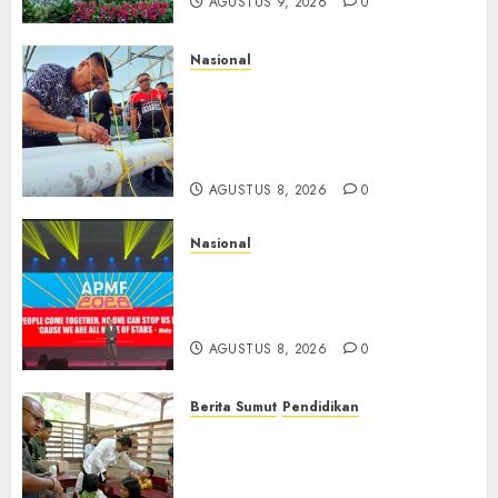
AGUSTUS 9, 2026
0
Nasional
Lapas Gorontalo Canangkan
Green House, Dorong
Kemandirian Warga Binaan
Melalui Pertanian Modern
AGUSTUS 8, 2026
0
Nasional
APMF 2026 Dorong Industri
Beralih dari Kampanye ke
Kolaborasi Jangka Panjang
AGUSTUS 8, 2026
0
Berita Sumut
Pendidikan
Warga dan Sekolah Sambut
Gembira Rencana Gubernur
Bobby Bangun SD Negeri