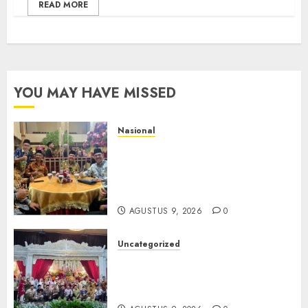
READ MORE
YOU MAY HAVE MISSED
Nasional
Mata Air Sosial Hamsir
Siregar RCM: Mengalir dari
Ketulusan, Bermuara pada
Persaudaraan
AGUSTUS 9, 2026
0
Uncategorized
Magodang-Odang Accimun,
Dibesarkan dengan Cinta,
Dilepas dengan Doa