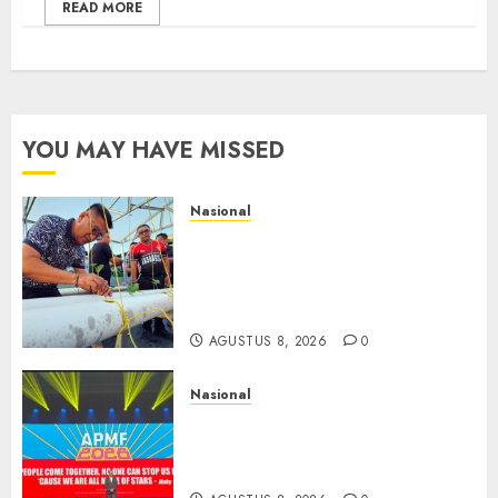
READ MORE
YOU MAY HAVE MISSED
Nasional
Lapas Gorontalo Canangkan
Green House, Dorong
Kemandirian Warga Binaan
Melalui Pertanian Modern
AGUSTUS 8, 2026
0
Nasional
APMF 2026 Dorong Industri
Beralih dari Kampanye ke
Kolaborasi Jangka Panjang