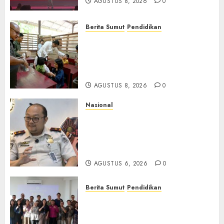
AGUSTUS 8, 2026
0
Berita Sumut
Pendidikan
Warga dan Sekolah Sambut
Gembira Rencana Gubernur
Bobby Bangun SD Negeri
Lasara di Nias Utara
AGUSTUS 8, 2026
0
Nasional
Imigrasi Semarang Perketat
Pengawasan Berlapis, Cegah
TPPO dan Tegas Tindak WNA
Bermasalah
AGUSTUS 6, 2026
0
Berita Sumut
Pendidikan
Universitas IBBI Perkuat
Kolaborasi dengan Dunia
Usaha dan Industri