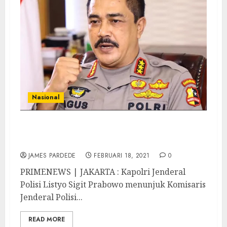
Nasional
Kabaharkam Komjen Pol Drs Agus
Andrianto Jabat Kabareskrim Polri
JAMES PARDEDE
FEBRUARI 18, 2021
0
PRIMENEWS | JAKARTA : Kapolri Jenderal
Polisi Listyo Sigit Prabowo menunjuk Komisaris
Jenderal Polisi...
READ MORE