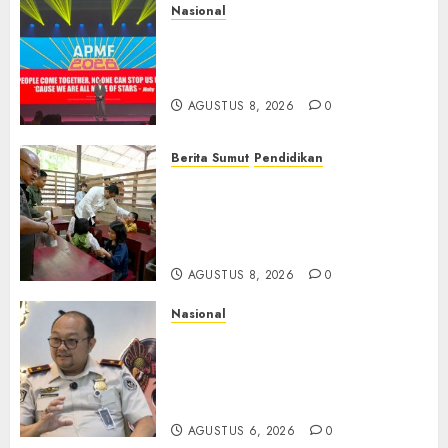
Nasional
APMF 2026 Dorong Industri
Beralih dari Kampanye ke
Kolaborasi Jangka Panjang
AGUSTUS 8, 2026
0
Berita Sumut
Pendidikan
Warga dan Sekolah Sambut
Gembira Rencana Gubernur
Bobby Bangun SD Negeri
Lasara di Nias Utara
AGUSTUS 8, 2026
0
Nasional
Imigrasi Semarang Perketat
Pengawasan Berlapis, Cegah
TPPO dan Tegas Tindak WNA
Bermasalah
AGUSTUS 6, 2026
0