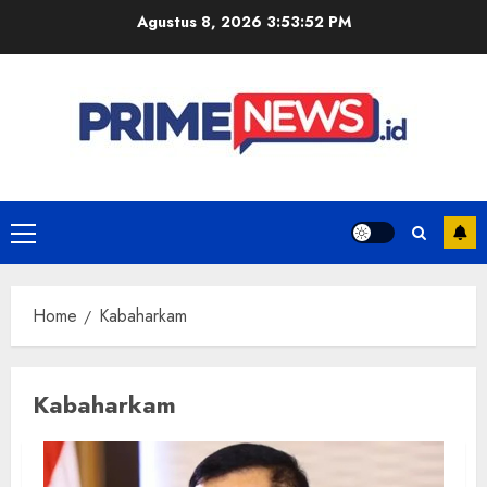
Skip
Agustus 8, 2026
3:53:53 PM
to
content
Primary
Menu
Home
Kabaharkam
Kabaharkam