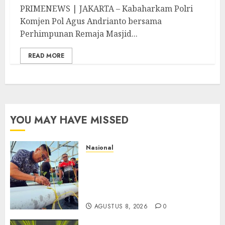
PRIMENEWS | JAKARTA – Kabaharkam Polri
Komjen Pol Agus Andrianto bersama
Perhimpunan Remaja Masjid...
READ MORE
YOU MAY HAVE MISSED
Nasional
Lapas Gorontalo Canangkan
Green House, Dorong
Kemandirian Warga Binaan
Melalui Pertanian Modern
AGUSTUS 8, 2026
0