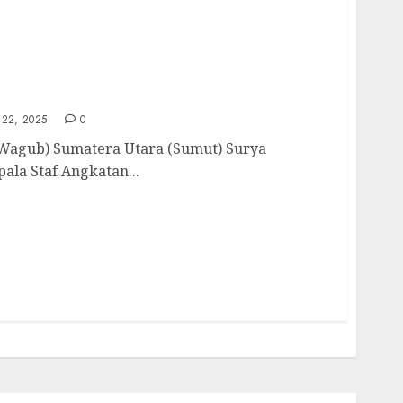
ut Kedatangan KASAU Marsekal TNI M
22, 2025
0
Wagub) Sumatera Utara (Sumut) Surya
la Staf Angkatan...