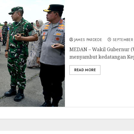
Wagub Sumut Surya Samb
Tonny Harjono
JAMES PARDEDE
SEPTEMBER 
MEDAN – Wakil Gubernur (
menyambut kedatangan Kepa
READ MORE