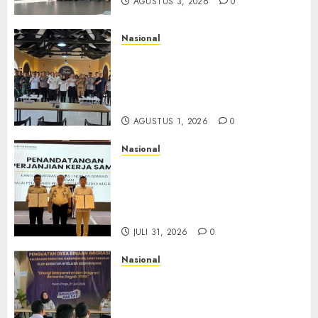
AGUSTUS 3, 2026
0
Nasional
Selain Edukasi PIMPASA,
Imigrasi Yogyakarta Perketat
Pengawasan WNA di Tengah
Maraknya Scamming
AGUSTUS 1, 2026
0
Nasional
Sinergi Imigrasi Serang dan
BP3MI Banten Luncurkan
Kolaborasi MADANI, Perkuat
Desa Binaan Cegah TPPO
JULI 31, 2026
0
Nasional
Dari Lahan Jagung Seraya
Menanam Literasi
Keimigrasian, Imigrasi