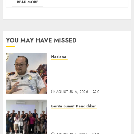
READ MORE
YOU MAY HAVE MISSED
Nasional
Imigrasi Semarang Perketat
Pengawasan Berlapis, Cegah
TPPO dan Tegas Tindak WNA
Bermasalah
AGUSTUS 6, 2026
0
Berita Sumut
Pendidikan
Universitas IBBI Perkuat
Kolaborasi dengan Dunia
Usaha dan Industri