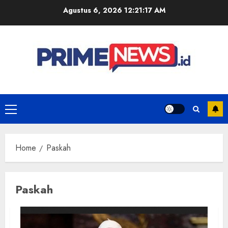
Skip
Agustus 6, 2026
12:21:17 AM
to
content
Primary
Menu
Home
Paskah
Paskah