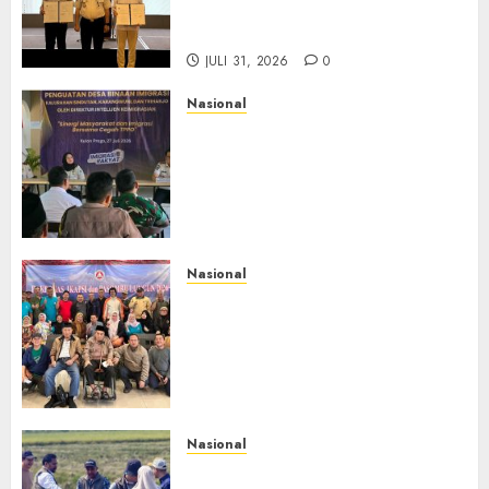
Kolaborasi MADANI, Perkuat
Desa Binaan Cegah TPPO
JULI 31, 2026
0
Nasional
Dari Lahan Jagung Seraya
Menanam Literasi
Keimigrasian, Imigrasi
Yogyakarta Bangun Benteng
Desa Cegah Dini TPPO
JULI 29, 2026
0
Nasional
Rakernas IV IKAPSI 2026
Hasilkan 13 Rekomendasi
Strategis, Raja Parlindungan
Pane: IKAPSI Harus jadi
Kekuatan Pembangunan
Sipirok dan Bangsa
Nasional
JULI 28, 2026
0
Begitu Ada Panen, BULOG