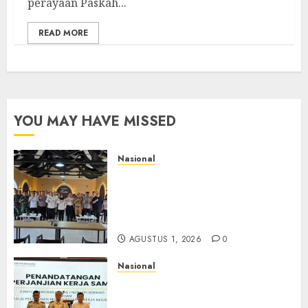
perayaan Paskah...
READ MORE
YOU MAY HAVE MISSED
Nasional
Selain Edukasi PIMPASA,
Imigrasi Yogyakarta Perketat
Pengawasan WNA di Tengah
Maraknya Scamming
AGUSTUS 1, 2026
0
Nasional
Sinergi Imigrasi Serang dan
BP3MI Banten Luncurkan