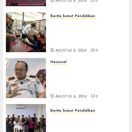
AGUSTUS 8, 2026
0
Berita Sumut
Pendidikan
Warga dan Sekolah Sambut
Gembira Rencana Gubernur
Bobby Bangun SD Negeri
Lasara di Nias Utara
AGUSTUS 8, 2026
0
Nasional
Imigrasi Semarang Perketat
Pengawasan Berlapis, Cegah
TPPO dan Tegas Tindak WNA
Bermasalah
AGUSTUS 6, 2026
0
Berita Sumut
Pendidikan
Universitas IBBI Perkuat
Kolaborasi dengan Dunia
Usaha dan Industri