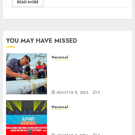
READ MORE
YOU MAY HAVE MISSED
Nasional
Lapas Gorontalo Canangkan
Green House, Dorong
Kemandirian Warga Binaan
Melalui Pertanian Modern
AGUSTUS 8, 2026
0
Nasional
APMF 2026 Dorong Industri
Beralih dari Kampanye ke
Kolaborasi Jangka Panjang