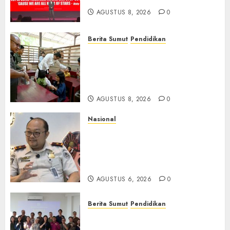
AGUSTUS 8, 2026
0
Berita Sumut
Pendidikan
Warga dan Sekolah Sambut
Gembira Rencana Gubernur
Bobby Bangun SD Negeri
Lasara di Nias Utara
AGUSTUS 8, 2026
0
Nasional
Imigrasi Semarang Perketat
Pengawasan Berlapis, Cegah
TPPO dan Tegas Tindak WNA
Bermasalah
AGUSTUS 6, 2026
0
Berita Sumut
Pendidikan
Universitas IBBI Perkuat
Kolaborasi dengan Dunia