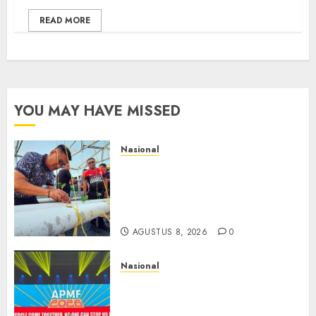
READ MORE
YOU MAY HAVE MISSED
Nasional
Lapas Gorontalo Canangkan
Green House, Dorong
Kemandirian Warga Binaan
Melalui Pertanian Modern
AGUSTUS 8, 2026
0
Nasional
APMF 2026 Dorong Industri
Beralih dari Kampanye ke
Kolaborasi Jangka Panjang