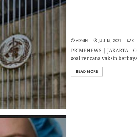
WHO Soroti Vaksin Berba
Etika dan Akses
ADMIN
JULI 15, 2021
0
PRIMENEWS | JAKARTA – Org
soal rencana vaksin berbayar
READ MORE