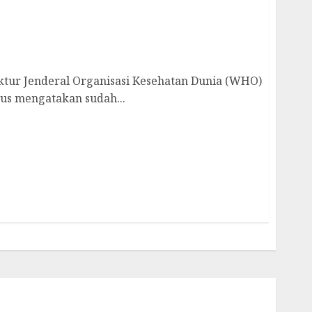
Kandidat Vaksin Corona Terbaik
tur Jenderal Organisasi Kesehatan Dunia (WHO)
s mengatakan sudah...