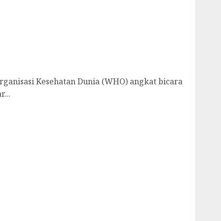
yar Indonesia: Bisa Munculkan Masalah
anisasi Kesehatan Dunia (WHO) angkat bicara
...