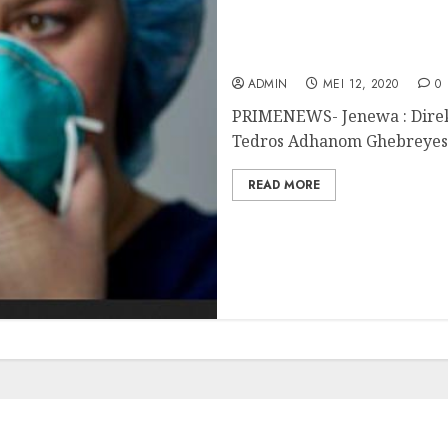
Menurut WHO : Ada 7 – 8 
ADMIN
MEI 12, 2020
0
PRIMENEWS- Jenewa : Direk
Tedros Adhanom Ghebreyesu
READ MORE