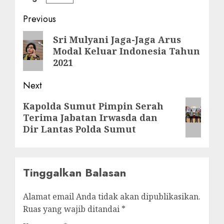
Post
Previous
navigation
Previous
Sri Mulyani Jaga-Jaga Arus
Modal Keluar Indonesia Tahun
post:
2021
Next
Next
Kapolda Sumut Pimpin Serah
Terima Jabatan Irwasda dan
post:
Dir Lantas Polda Sumut
Tinggalkan Balasan
Alamat email Anda tidak akan dipublikasikan.
Ruas yang wajib ditandai
*