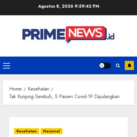
Skip
Agustus 8, 2026
9:59:43 PM
to
content
Primary
Menu
Home
Kesehatan
Tak Kunjung Sembuh, 5 Pasien Covid-19 Dipulangkan
Kesehatan
Nasional