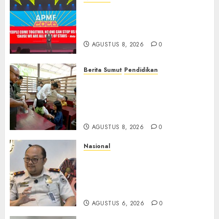
APMF 2026 Dorong Industri
Beralih dari Kampanye ke
Kolaborasi Jangka Panjang
AGUSTUS 8, 2026
0
Berita Sumut
Pendidikan
Warga dan Sekolah Sambut
Gembira Rencana Gubernur
Bobby Bangun SD Negeri
Lasara di Nias Utara
AGUSTUS 8, 2026
0
Nasional
Imigrasi Semarang Perketat
Pengawasan Berlapis, Cegah
TPPO dan Tegas Tindak WNA
Bermasalah
AGUSTUS 6, 2026
0