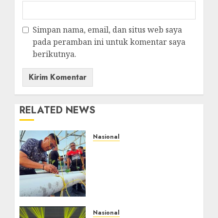
Simpan nama, email, dan situs web saya
pada peramban ini untuk komentar saya
berikutnya.
RELATED NEWS
Nasional
Lapas Gorontalo
Canangkan Green House,
Dorong Kemandirian
Warga Binaan Melalui
Pertanian Modern
AGUSTUS 8, 2026
0
Nasional