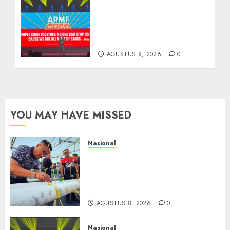
APMF 2026 Dorong
Industri Beralih dari
Kampanye ke Kolaborasi
Jangka Panjang
AGUSTUS 8, 2026
0
YOU MAY HAVE MISSED
Nasional
Lapas Gorontalo Canangkan
Green House, Dorong
Kemandirian Warga Binaan
Melalui Pertanian Modern
AGUSTUS 8, 2026
0
Nasional