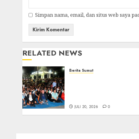
Simpan nama, email, dan situs web saya pa
RELATED NEWS
Berita Sumut
Bersama Bobby Nasution,
Ribuan Masyarakat Nias
Nikmati Serunya Final
Piala Dunia 2026
JULI 20, 2026
0