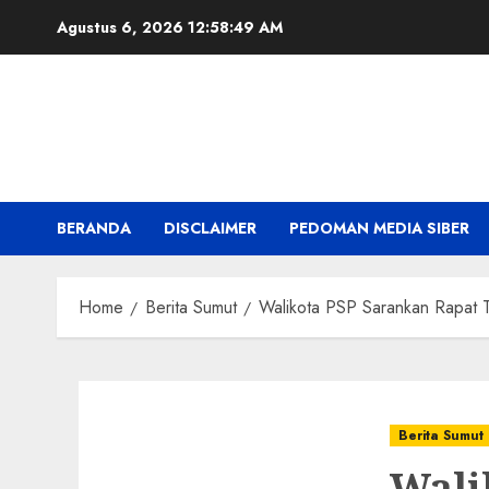
Skip
Agustus 6, 2026
12:58:50 AM
to
content
BERANDA
DISCLAIMER
PEDOMAN MEDIA SIBER
Home
Berita Sumut
Walikota PSP Sarankan Rapat 
Berita Sumut
Wali