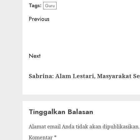
Tags:
Guru
Post
Previous
navigation
Previous
post:
Next
Next
Sabrina: Alam Lestari, Masyarakat S
post:
Tinggalkan Balasan
Alamat email Anda tidak akan dipublikasikan.
Komentar
*