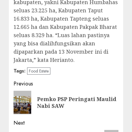
kabupaten, yakni Kabupaten Humbahas
seluas 23.225 ha, Kabupaten Taput
16.833 ha, Kabupaten Tapteng seluas
12.665 ha dan Kabupaten Pakpak Bharat
seluas 8.329 ha. “Luas lahan pastinya
yang bisa dialihfungsikan akan
dipaparkan pada 13 November ini di
Jakarta,” kata Herianto.
Tags:
Food Estate
Post
Previous
navigation
Previous
Pemko PSP Peringati Maulid
post:
Nabi SAW
Next