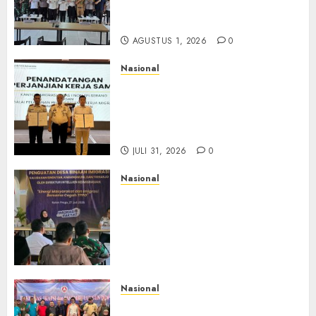
Pengawasan WNA di Tengah
Maraknya Scamming
AGUSTUS 1, 2026
0
Nasional
Sinergi Imigrasi Serang dan
BP3MI Banten Luncurkan
Kolaborasi MADANI, Perkuat
Desa Binaan Cegah TPPO
JULI 31, 2026
0
Nasional
Dari Lahan Jagung Seraya
Menanam Literasi
Keimigrasian, Imigrasi
Yogyakarta Bangun Benteng
Desa Cegah Dini TPPO
JULI 29, 2026
0
Nasional
Rakernas IV IKAPSI 2026