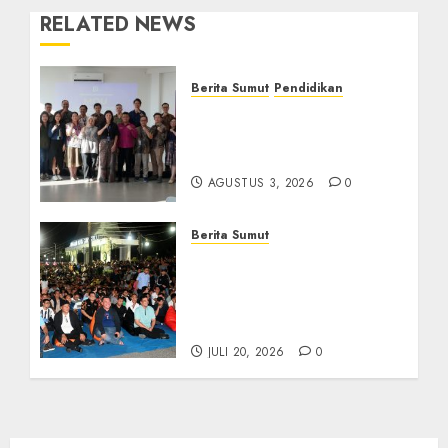
RELATED NEWS
Berita Sumut
Pendidikan
Universitas IBBI Perkuat
Kolaborasi dengan Dunia
Usaha dan Industri
AGUSTUS 3, 2026
0
Berita Sumut
Bersama Bobby Nasution,
Ribuan Masyarakat Nias
Nikmati Serunya Final
Piala Dunia 2026
JULI 20, 2026
0