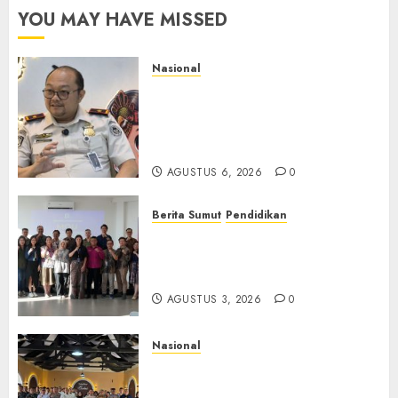
YOU MAY HAVE MISSED
Nasional
Imigrasi Semarang Perketat
Pengawasan Berlapis, Cegah
TPPO dan Tegas Tindak WNA
Bermasalah
AGUSTUS 6, 2026
0
Berita Sumut
Pendidikan
Universitas IBBI Perkuat
Kolaborasi dengan Dunia
Usaha dan Industri
AGUSTUS 3, 2026
0
Nasional
Selain Edukasi PIMPASA,
Imigrasi Yogyakarta Perketat