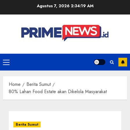
Skip
Agustus 7, 2026
2:34:20 AM
to
content
Primary
Menu
Home
Berita Sumut
80% Lahan Food Estate akan Dikelola Masyarakat
Berita Sumut