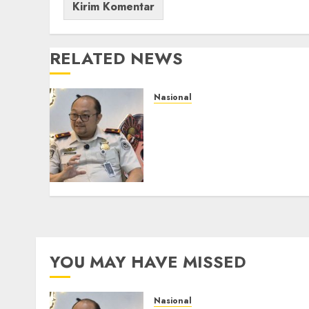
RELATED NEWS
Nasional
Imigrasi Semarang
Perketat Pengawasan
Berlapis, Cegah TPPO dan
Tegas Tindak WNA
Bermasalah
AGUSTUS 6, 2026
0
YOU MAY HAVE MISSED
Nasional