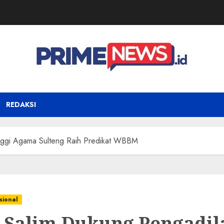
REDAKSI
nggi Agama Sulteng Raih Predikat WBBM
sional
 Salim Dukung Pengadil