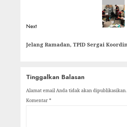
navigation
Previous
post:
Next
Next
Jelang Ramadan, TPID Sergai Koordi
post:
Tinggalkan Balasan
Alamat email Anda tidak akan dipublikasikan.
Komentar
*