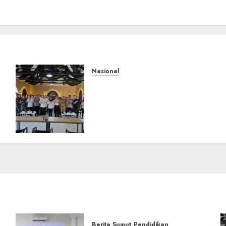
Nasional
Selain Edukasi PIMPASA,
Imigrasi Yogyakarta
Perketat Pengawasan WNA
di Tengah Maraknya
Scamming
AGUSTUS 1, 2026
0
Berita Sumut
Pendidikan