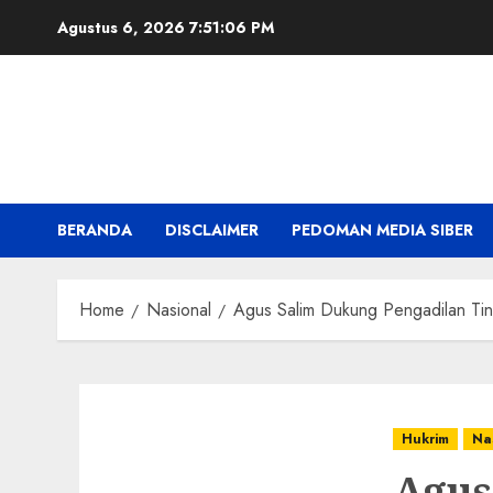
Skip
Agustus 6, 2026
7:51:07 PM
to
content
BERANDA
DISCLAIMER
PEDOMAN MEDIA SIBER
Home
Nasional
Agus Salim Dukung Pengadilan Ti
Hukrim
Na
Agus