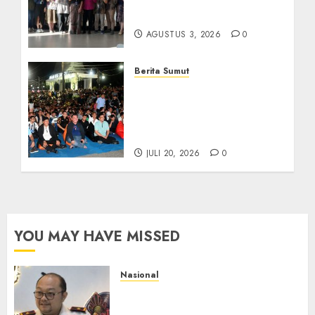
Kolaborasi dengan Dunia
Usaha dan Industri
AGUSTUS 3, 2026
0
Berita Sumut
Bersama Bobby Nasution,
Ribuan Masyarakat Nias
Nikmati Serunya Final
Piala Dunia 2026
JULI 20, 2026
0
YOU MAY HAVE MISSED
Nasional
Imigrasi Semarang Perketat
Pengawasan Berlapis, Cegah