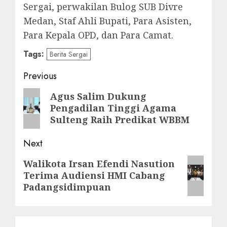
Sergai, perwakilan Bulog SUB Divre
Medan, Staf Ahli Bupati, Para Asisten,
Para Kepala OPD, dan Para Camat.
Tags:
Berita Sergai
Post
Previous
navigation
Previous
Agus Salim Dukung
Pengadilan Tinggi Agama
post:
Sulteng Raih Predikat WBBM
Next
Next
Walikota Irsan Efendi Nasution
Terima Audiensi HMI Cabang
post:
Padangsidimpuan