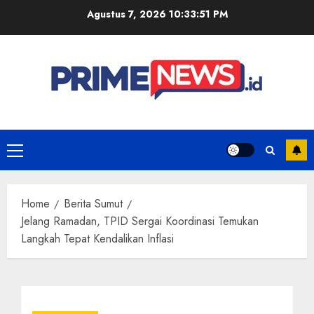
Skip
Agustus 7, 2026
10:33:51 PM
to
content
Primary
Menu
Home
Berita Sumut
Jelang Ramadan, TPID Sergai Koordinasi Temukan
Langkah Tepat Kendalikan Inflasi