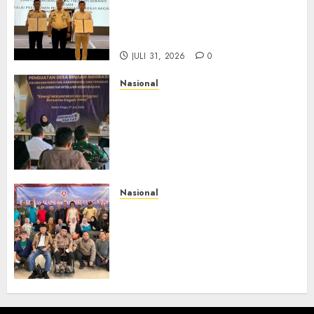
BP3MI Banten Luncurkan
Kolaborasi MADANI, Perkuat
Desa Binaan Cegah TPPO
JULI 31, 2026
0
Nasional
Dari Lahan Jagung Seraya
Menanam Literasi
Keimigrasian, Imigrasi
Yogyakarta Bangun Benteng
Desa Cegah Dini TPPO
JULI 29, 2026
0
Nasional
Rakernas IV IKAPSI 2026
Hasilkan 13 Rekomendasi
Strategis, Raja Parlindungan
Pane: IKAPSI Harus jadi
Kekuatan Pembangunan
Sipirok dan Bangsa
JULI 28, 2026
0