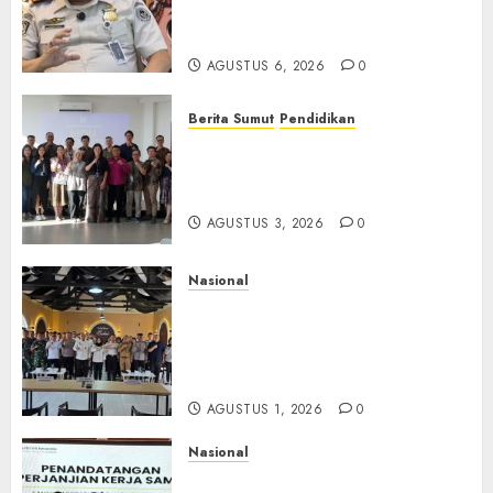
TPPO dan Tegas Tindak WNA
Bermasalah
AGUSTUS 6, 2026
0
Berita Sumut
Pendidikan
Universitas IBBI Perkuat
Kolaborasi dengan Dunia
Usaha dan Industri
AGUSTUS 3, 2026
0
Nasional
Selain Edukasi PIMPASA,
Imigrasi Yogyakarta Perketat
Pengawasan WNA di Tengah
Maraknya Scamming
AGUSTUS 1, 2026
0
Nasional
Sinergi Imigrasi Serang dan