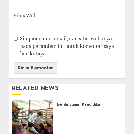
Situs Web
Simpan nama, email, dan situs web saya
pada peramban ini untuk komentar saya
berikutnya.
RELATED NEWS
Berita Sumut
Pendidikan
Warga dan Sekolah
Sambut Gembira Rencana
Gubernur Bobby Bangun
SD Negeri Lasara di Nias