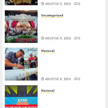
AGUSTUS 9, 2026
0
Uncategorized
Magodang-Odang Accimun,
Dibesarkan dengan Cinta,
Dilepas dengan Doa
AGUSTUS 9, 2026
0
Nasional
Lapas Gorontalo Canangkan
Green House, Dorong
Kemandirian Warga Binaan
Melalui Pertanian Modern
AGUSTUS 8, 2026
0
Nasional
APMF 2026 Dorong Industri
Beralih dari Kampanye ke
Kolaborasi Jangka Panjang