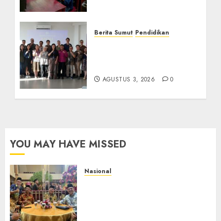
Utara
AGUSTUS 8, 2026
0
Berita Sumut
Pendidikan
Universitas IBBI Perkuat
Kolaborasi dengan Dunia
Usaha dan Industri
AGUSTUS 3, 2026
0
YOU MAY HAVE MISSED
Nasional
Mata Air Sosial Hamsir
Siregar RCM: Mengalir dari
Ketulusan, Bermuara pada
Persaudaraan