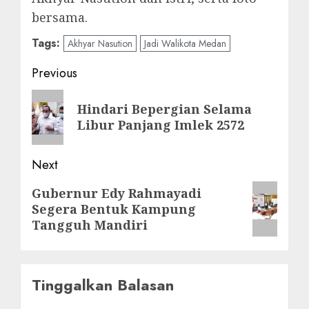
bersama.
Tags:
Akhyar Nasution
Jadi Walikota Medan
Post
Previous
navigation
Previous
Hindari Bepergian Selama
post:
Libur Panjang Imlek 2572
Next
Next
Gubernur Edy Rahmayadi
Segera Bentuk Kampung
post:
Tangguh Mandiri
Tinggalkan Balasan