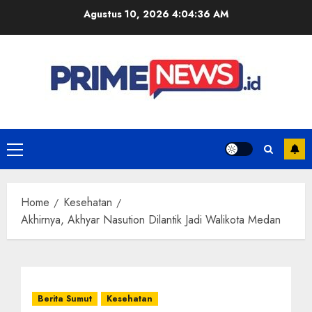
Skip
Agustus 10, 2026
4:04:37 AM
to
content
Primary
Menu
Home
Kesehatan
Akhirnya, Akhyar Nasution Dilantik Jadi Walikota Medan
Berita Sumut
Kesehatan