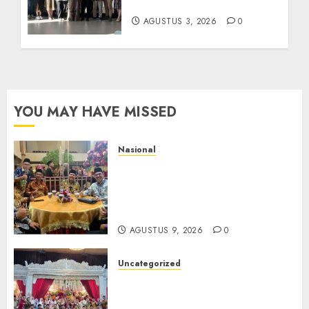
Usaha dan Industri
AGUSTUS 3, 2026
0
YOU MAY HAVE MISSED
Nasional
Mata Air Sosial Hamsir
Siregar RCM: Mengalir dari
Ketulusan, Bermuara pada
Persaudaraan
AGUSTUS 9, 2026
0
Uncategorized
Magodang-Odang Accimun,
Dibesarkan dengan Cinta,