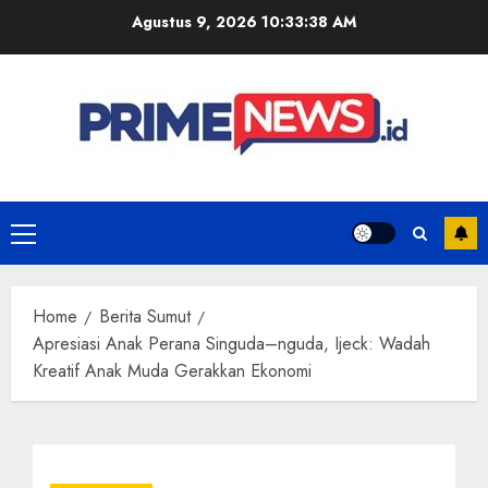
Skip
Agustus 9, 2026
10:33:39 AM
to
content
Primary
Menu
Home
Berita Sumut
Apresiasi Anak Perana Singuda–nguda, Ijeck: Wadah
Kreatif Anak Muda Gerakkan Ekonomi