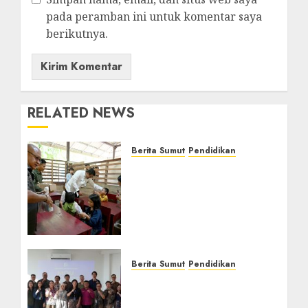
pada peramban ini untuk komentar saya
berikutnya.
RELATED NEWS
Berita Sumut
Pendidikan
Warga dan Sekolah
Sambut Gembira Rencana
Gubernur Bobby Bangun
SD Negeri Lasara di Nias
Utara
AGUSTUS 8, 2026
0
Berita Sumut
Pendidikan
Universitas IBBI Perkuat
Kolaborasi dengan Dunia