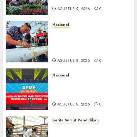
Dilepas dengan Doa
AGUSTUS 9, 2026
0
Nasional
Lapas Gorontalo Canangkan
Green House, Dorong
Kemandirian Warga Binaan
Melalui Pertanian Modern
AGUSTUS 8, 2026
0
Nasional
APMF 2026 Dorong Industri
Beralih dari Kampanye ke
Kolaborasi Jangka Panjang
AGUSTUS 8, 2026
0
Berita Sumut
Pendidikan
Warga dan Sekolah Sambut
Gembira Rencana Gubernur