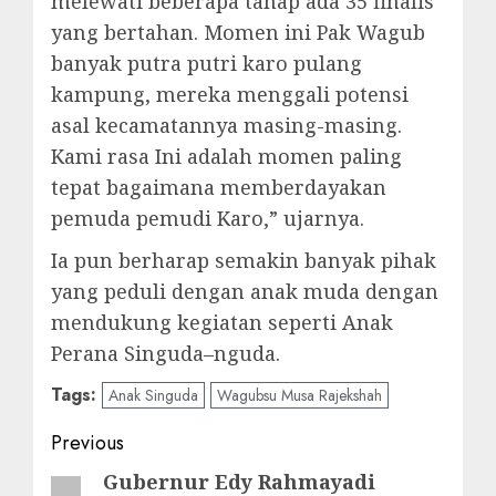
melewati beberapa tahap ada 35 finalis
yang bertahan. Momen ini Pak Wagub
banyak putra putri karo pulang
kampung, mereka menggali potensi
asal kecamatannya masing-masing.
Kami rasa Ini adalah momen paling
tepat bagaimana memberdayakan
pemuda pemudi Karo,” ujarnya.
Ia pun berharap semakin banyak pihak
yang peduli dengan anak muda dengan
mendukung kegiatan seperti Anak
Perana Singuda–nguda.
Tags:
Anak Singuda
Wagubsu Musa Rajekshah
Post
Previous
navigation
Gubernur Edy Rahmayadi
Previous