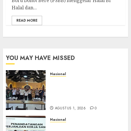
Boru Dohot Bere (PSBB) menggelar Halal Bi
Halal dan...
READ MORE
YOU MAY HAVE MISSED
Nasional
Selain Edukasi PIMPASA,
Imigrasi Yogyakarta Perketat
Pengawasan WNA di Tengah
Maraknya Scamming
AGUSTUS 1, 2026
0
Nasional
Sinergi Imigrasi Serang dan