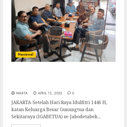
Nasional
Pererat Tali Silaturahmi, IGABETUA dan
Sekitarnya di Jabodetabek akan Gelar Halal
Bi Halal
WARTA
APRIL 13, 2025
0
JAKARTA-Setelah Hari Raya Idulfitri 1446 H,
katan Keluarga Besar Gunungtua dan
Sekitarnya (IGABETUA) se-Jabodetabek...