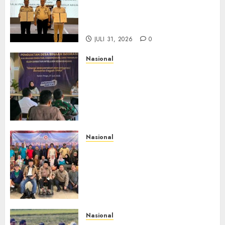
BP3MI Banten Luncurkan
Kolaborasi MADANI, Perkuat
Desa Binaan Cegah TPPO
JULI 31, 2026
0
Nasional
Dari Lahan Jagung Seraya
Menanam Literasi
Keimigrasian, Imigrasi
Yogyakarta Bangun Benteng
Desa Cegah Dini TPPO
JULI 29, 2026
0
Nasional
Rakernas IV IKAPSI 2026
Hasilkan 13 Rekomendasi
Strategis, Raja Parlindungan
Pane: IKAPSI Harus jadi
Kekuatan Pembangunan
Sipirok dan Bangsa
Nasional
JULI 28, 2026
0