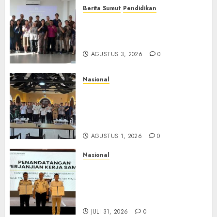
Berita Sumut
Pendidikan
Universitas IBBI Perkuat
Kolaborasi dengan Dunia
Usaha dan Industri
AGUSTUS 3, 2026
0
Nasional
Selain Edukasi PIMPASA,
Imigrasi Yogyakarta Perketat
Pengawasan WNA di Tengah
Maraknya Scamming
AGUSTUS 1, 2026
0
Nasional
Sinergi Imigrasi Serang dan
BP3MI Banten Luncurkan
Kolaborasi MADANI, Perkuat
Desa Binaan Cegah TPPO
JULI 31, 2026
0