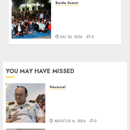
Berita Sumut
Bersama Bobby Nasution,
Ribuan Masyarakat Nias
Nikmati Serunya Final
Piala Dunia 2026
JULI 20, 2026
0
YOU MAY HAVE MISSED
Nasional
Imigrasi Semarang Perketat
Pengawasan Berlapis, Cegah
TPPO dan Tegas Tindak WNA
Bermasalah
AGUSTUS 6, 2026
0