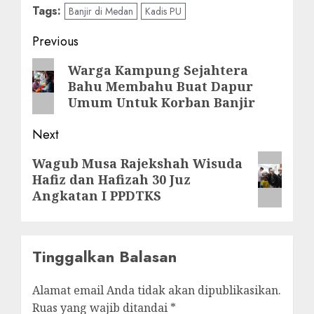
Tags:
Banjir di Medan
Kadis PU
Post
Previous
navigation
Previous
Warga Kampung Sejahtera
Bahu Membahu Buat Dapur
post:
Umum Untuk Korban Banjir
Next
Next
Wagub Musa Rajekshah Wisuda
Hafiz dan Hafizah 30 Juz
post:
Angkatan I PPDTKS
Tinggalkan Balasan
Alamat email Anda tidak akan dipublikasikan.
Ruas yang wajib ditandai
*