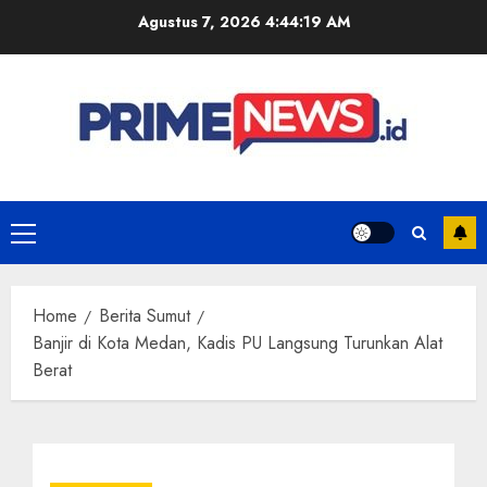
Skip
Agustus 7, 2026
4:44:20 AM
to
content
Primary
Menu
Home
Berita Sumut
Banjir di Kota Medan, Kadis PU Langsung Turunkan Alat
Berat