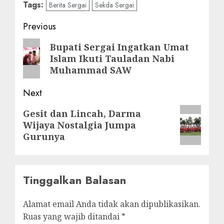
Tags:
Berita Sergai
Sekda Sergai
Post
Previous
navigation
Previous
Bupati Sergai Ingatkan Umat
Islam Ikuti Tauladan Nabi
post:
Muhammad SAW
Next
Next
Gesit dan Lincah, Darma
Wijaya Nostalgia Jumpa
post:
Gurunya
Tinggalkan Balasan
Alamat email Anda tidak akan dipublikasikan.
Ruas yang wajib ditandai
*