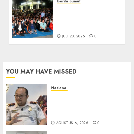
Berita Sumut
Bersama Bobby Nasution,
Ribuan Masyarakat Nias
Nikmati Serunya Final
Piala Dunia 2026
JULI 20, 2026
0
YOU MAY HAVE MISSED
Nasional
Imigrasi Semarang Perketat
Pengawasan Berlapis, Cegah
TPPO dan Tegas Tindak WNA
Bermasalah
AGUSTUS 6, 2026
0