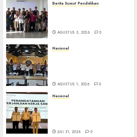
Berita Sumut
Pendidikan
Universitas IBBI Perkuat
Kolaborasi dengan Dunia
Usaha dan Industri
AGUSTUS 3, 2026
0
Nasional
Selain Edukasi PIMPASA,
Imigrasi Yogyakarta Perketat
Pengawasan WNA di Tengah
Maraknya Scamming
AGUSTUS 1, 2026
0
Nasional
Sinergi Imigrasi Serang dan
BP3MI Banten Luncurkan
Kolaborasi MADANI, Perkuat
Desa Binaan Cegah TPPO
JULI 31, 2026
0