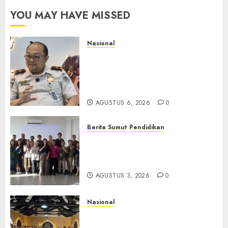
YOU MAY HAVE MISSED
Nasional
Imigrasi Semarang Perketat
Pengawasan Berlapis, Cegah
TPPO dan Tegas Tindak WNA
Bermasalah
AGUSTUS 6, 2026
0
Berita Sumut
Pendidikan
Universitas IBBI Perkuat
Kolaborasi dengan Dunia
Usaha dan Industri
AGUSTUS 3, 2026
0
Nasional
Selain Edukasi PIMPASA,
Imigrasi Yogyakarta Perketat