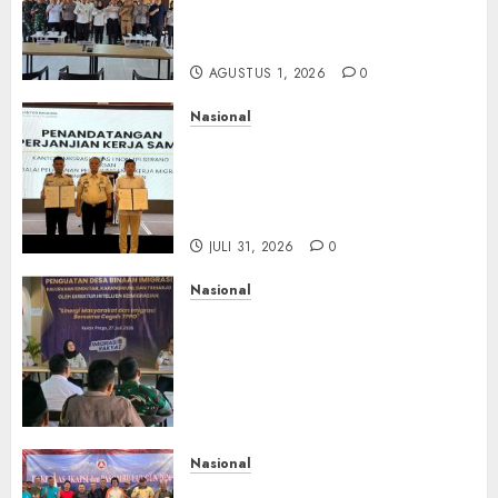
Pengawasan WNA di Tengah
Maraknya Scamming
AGUSTUS 1, 2026
0
Nasional
Sinergi Imigrasi Serang dan
BP3MI Banten Luncurkan
Kolaborasi MADANI, Perkuat
Desa Binaan Cegah TPPO
JULI 31, 2026
0
Nasional
Dari Lahan Jagung Seraya
Menanam Literasi
Keimigrasian, Imigrasi
Yogyakarta Bangun Benteng
Desa Cegah Dini TPPO
JULI 29, 2026
0
Nasional
Rakernas IV IKAPSI 2026