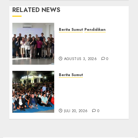
RELATED NEWS
Berita Sumut
Pendidikan
Universitas IBBI Perkuat
Kolaborasi dengan Dunia
Usaha dan Industri
AGUSTUS 3, 2026
0
Berita Sumut
Bersama Bobby Nasution,
Ribuan Masyarakat Nias
Nikmati Serunya Final
Piala Dunia 2026
JULI 20, 2026
0