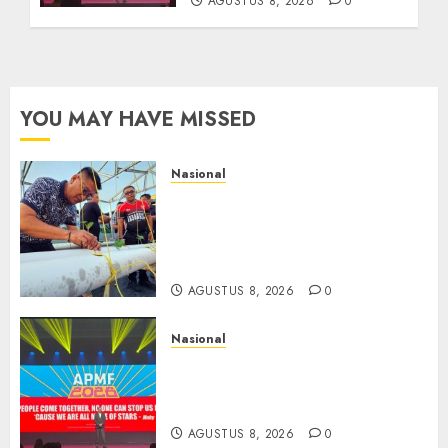
AGUSTUS 8, 2026
0
YOU MAY HAVE MISSED
Nasional
Lapas Gorontalo Canangkan
Green House, Dorong
Kemandirian Warga Binaan
Melalui Pertanian Modern
AGUSTUS 8, 2026
0
Nasional
APMF 2026 Dorong Industri
Beralih dari Kampanye ke
Kolaborasi Jangka Panjang
AGUSTUS 8, 2026
0