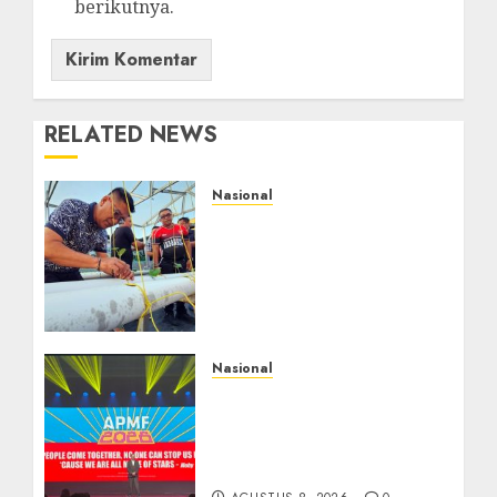
berikutnya.
RELATED NEWS
Nasional
Lapas Gorontalo
Canangkan Green House,
Dorong Kemandirian
Warga Binaan Melalui
Pertanian Modern
AGUSTUS 8, 2026
0
Nasional
APMF 2026 Dorong
Industri Beralih dari
Kampanye ke Kolaborasi
Jangka Panjang