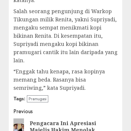
Salah seorang pengunjung di Warkop
Tikungan milik Renita, yakni Supriyadi,
mengaku sempat menikmati kopi
bikinan Renita. Di kesempatan itu,
Supriyadi mengaku kopi bikinan
pramugari cantik itu lain daripada yang
lain.
“Enggak tahu kenapa, rasa kopinya
memang beda. Rasanya bisa
semriwing,” kata Supriyadi.
Tags:
Pramugasi
Post
Previous
navigation
Previous
Pengacara Ini Apresiasi
Majelis Hakim Menolak
post: