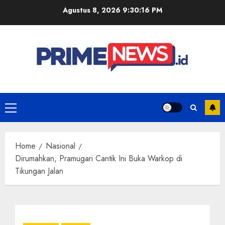
Skip
Agustus 8, 2026
9:30:16 PM
to
content
Primary
Menu
Home
Nasional
Dirumahkan, Pramugari Cantik Ini Buka Warkop di
Tikungan Jalan