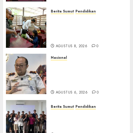
Berita Sumut
Pendidikan
Warga dan Sekolah Sambut
Gembira Rencana Gubernur
Bobby Bangun SD Negeri
Lasara di Nias Utara
AGUSTUS 8, 2026
0
Nasional
Imigrasi Semarang Perketat
Pengawasan Berlapis, Cegah
TPPO dan Tegas Tindak WNA
Bermasalah
AGUSTUS 6, 2026
0
Berita Sumut
Pendidikan
Universitas IBBI Perkuat
Kolaborasi dengan Dunia
Usaha dan Industri